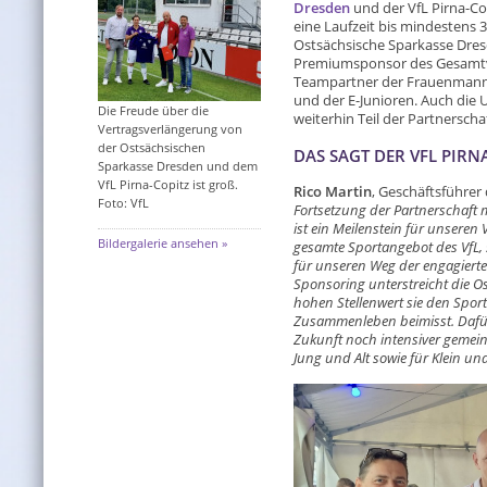
Dresden
und der VfL Pirna-Co
eine Laufzeit bis mindestens 
Ostsächsische Sparkasse Dresde
Premiumsponsor des Gesamtver
Teampartner der Frauenmannsc
und der E-Junioren. Auch die 
Die Freude über die
weiterhin Teil der Partnerschaf
Vertragsverlängerung von
der Ostsächsischen
DAS SAGT DER VFL PIR
Sparkasse Dresden und dem
VfL Pirna-Copitz ist groß.
Rico Martin
, Geschäftsführer 
Foto: VfL
Fortsetzung der Partnerschaft
ist ein Meilenstein für unseren 
Bildergalerie ansehen »
gesamte Sportangebot des VfL, 
für unseren Weg der engagiert
Sponsoring unterstreicht die O
hohen Stellenwert sie den Sport
Zusammenleben beimisst. Dafür
Zukunft noch intensiver gemein
Jung und Alt sowie für Klein u