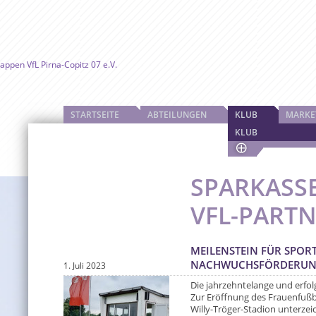
STARTSEITE
ABTEILUNGEN
KLUB
MARKE
KLUB
SPARKASS
VFL-PART
MEILENSTEIN FÜR SPO
NACHWUCHSFÖRDERU
1. Juli 2023
Die jahrzehntelange und erfolg
Zur Eröffnung des Frauenfußb
Willy-Tröger-Stadion unterze