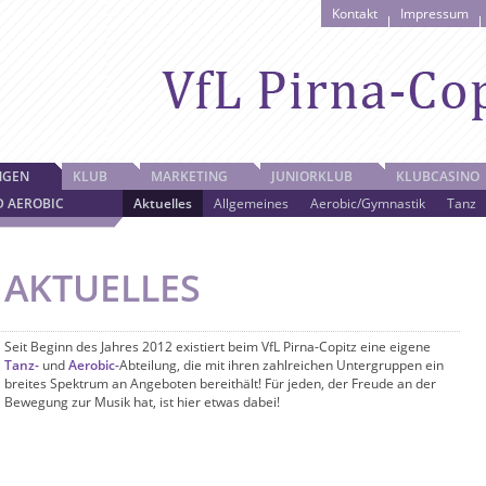
Kontakt
Impressum
NGEN
KLUB
MARKETING
JUNIORKLUB
KLUBCASINO
D AEROBIC
Aktuelles
Allgemeines
Aerobic/Gymnastik
Tanz
AKTUELLES
Seit Beginn des Jahres 2012 existiert beim VfL Pirna-Copitz eine eigene
Tanz-
und
Aerobic-
Abteilung, die mit ihren zahlreichen Untergruppen ein
breites Spektrum an Angeboten bereithält! Für jeden, der Freude an der
Bewegung zur Musik hat, ist hier etwas dabei!