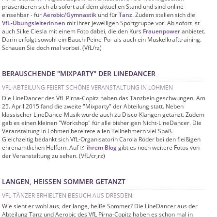
präsentieren sich ab sofort auf dem aktuellen Stand und sind online
einsehbar - für
Aerobic/Gymnastik
und für
Tanz
. Zudem stellen sich die
VfL-Übungsleiterinnen
mit ihrer jeweiligen Sportgruppe vor. Ab sofort ist
auch Silke Ciesla mit einem Foto dabei, die den Kurs
Frauenpower
anbietet.
Darin erfolgt sowohl ein Bauch-Peine-Po- als auch ein Muskelkrafttraining.
Schauen Sie doch mal vorbei. (VfL/rz)
BERAUSCHENDE "MIXPARTY" DER LINEDANCER
VFL-ABTEILUNG FEIERT SCHÖNE VERANSTALTUNG IN LOHMEN
Die LineDancer des VfL Pirna-Copitz haben das Tanzbein geschwungen. Am
25. April 2015 fand die zweite "Mixparty" der Abteilung statt. Neben
klassischer LineDance-Musik wurde auch zu Disco-Klängen getanzt. Zudem
gab es einen kleinen "Workshop" für alle bisherigen Nicht-LineDancer. Die
Veranstaltung in Lohmen bereitete allen Teilnehmern viel Spaß.
Gleichzeitig bedankt sich VfL-Organisatorin Carola Röder bei den fleißigen
ehrenamtlichen Helfern. Auf
ihrem Blog
gibt es noch weitere Fotos von
der Veranstaltung zu sehen. (VfL/cr,rz)
LANGEN, HEISSEN SOMMER GETANZT
VFL-TÄNZER ERHIELTEN BESUCH AUS DRESDEN.
Wie sieht er wohl aus, der lange, heiße Sommer? Die LineDancer aus der
Abteilung Tanz und Aerobic des VfL Pirna-Copitz haben es schon mal in