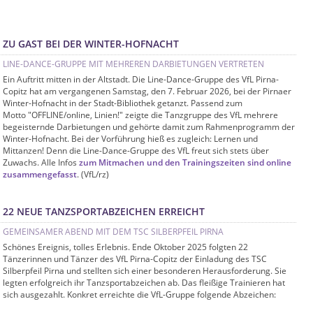
ZU GAST BEI DER WINTER-HOFNACHT
LINE-DANCE-GRUPPE MIT MEHREREN DARBIETUNGEN VERTRETEN
Ein Auftritt mitten in der Altstadt. Die Line-Dance-Gruppe des VfL Pirna-
Copitz hat am vergangenen Samstag, den 7. Februar 2026, bei der Pirnaer
Winter-Hofnacht in der Stadt-Bibliothek getanzt. Passend zum
Motto "OFFLINE/online, Linien!" zeigte die Tanzgruppe des VfL mehrere
begeisternde Darbietungen und gehörte damit zum Rahmenprogramm der
Winter-Hofnacht. Bei der Vorführung hieß es zugleich: Lernen und
Mittanzen! Denn die Line-Dance-Gruppe des VfL freut sich stets über
Zuwachs. Alle Infos
zum Mitmachen und den Trainingszeiten sind online
zusammengefasst
. (VfL/rz)
22 NEUE TANZSPORTABZEICHEN ERREICHT
GEMEINSAMER ABEND MIT DEM TSC SILBERPFEIL PIRNA
Schönes Ereignis, tolles Erlebnis. Ende Oktober 2025 folgten 22
Tänzerinnen und Tänzer des VfL Pirna-Copitz der Einladung des TSC
Silberpfeil Pirna und stellten sich einer besonderen Herausforderung. Sie
legten erfolgreich ihr Tanzsportabzeichen ab. Das fleißige Trainieren hat
sich ausgezahlt. Konkret erreichte die VfL-Gruppe folgende Abzeichen: