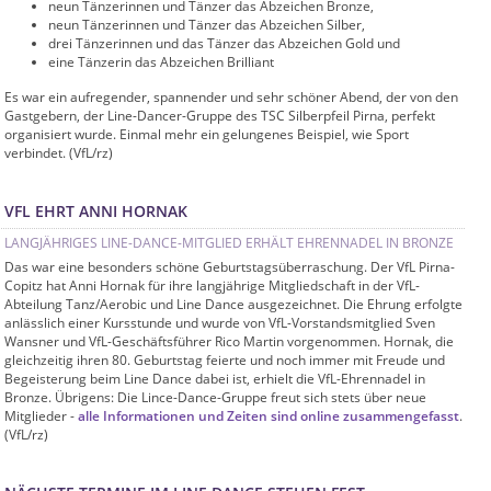
neun Tänzerinnen und Tänzer das Abzeichen Bronze,
neun Tänzerinnen und Tänzer das Abzeichen Silber,
drei Tänzerinnen und das Tänzer das Abzeichen Gold und
eine Tänzerin das Abzeichen Brilliant
Es war ein aufregender, spannender und sehr schöner Abend, der von den
Gastgebern, der Line-Dancer-Gruppe des TSC Silberpfeil Pirna, perfekt
organisiert wurde. Einmal mehr ein gelungenes Beispiel, wie Sport
verbindet. (VfL/rz)
VFL EHRT ANNI HORNAK
LANGJÄHRIGES LINE-DANCE-MITGLIED ERHÄLT EHRENNADEL IN BRONZE
Das war eine besonders schöne Geburtstagsüberraschung. Der VfL Pirna-
Copitz hat Anni Hornak für ihre langjährige Mitgliedschaft in der VfL-
Abteilung Tanz/Aerobic und Line Dance ausgezeichnet. Die Ehrung erfolgte
anlässlich einer Kursstunde und wurde von VfL-Vorstandsmitglied Sven
Wansner und VfL-Geschäftsführer Rico Martin vorgenommen. Hornak, die
gleichzeitig ihren 80. Geburtstag feierte und noch immer mit Freude und
Begeisterung beim Line Dance dabei ist, erhielt die VfL-Ehrennadel in
Bronze. Übrigens: Die Lince-Dance-Gruppe freut sich stets über neue
Mitglieder -
alle Informationen und Zeiten sind online zusammengefasst
.
(VfL/rz)