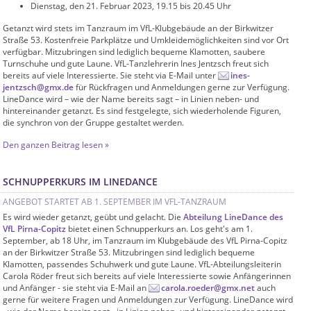
Dienstag, den 21. Februar 2023, 19.15 bis 20.45 Uhr
Getanzt wird stets im Tanzraum im VfL-Klubgebäude an der Birkwitzer
Straße 53. Kostenfreie Parkplätze und Umkleidemöglichkeiten sind vor Ort
verfügbar. Mitzubringen sind lediglich bequeme Klamotten, saubere
Turnschuhe und gute Laune. VfL-Tanzlehrerin Ines Jentzsch freut sich
bereits auf viele Interessierte. Sie steht via E-Mail unter
ines-
jentzsch@gmx.de
für Rückfragen und Anmeldungen gerne zur Verfügung.
LineDance wird – wie der Name bereits sagt – in Linien neben- und
hintereinander getanzt. Es sind festgelegte, sich wiederholende Figuren,
die synchron von der Gruppe gestaltet werden.
Den ganzen Beitrag lesen »
SCHNUPPERKURS IM LINEDANCE
ANGEBOT STARTET AB 1. SEPTEMBER IM VFL-TANZRAUM
Es wird wieder getanzt, geübt und gelacht. Die
Abteilung LineDance des
VfL Pirna-Copitz
bietet einen Schnupperkurs an. Los geht's am 1.
September, ab 18 Uhr, im Tanzraum im Klubgebäude des VfL Pirna-Copitz
an der Birkwitzer Straße 53. Mitzubringen sind lediglich bequeme
Klamotten, passendes Schuhwerk und gute Laune. VfL-Abteilungsleiterin
Carola Röder freut sich bereits auf viele Interessierte sowie Anfängerinnen
und Anfänger - sie steht via E-Mail an
carola.roeder@gmx.net
auch
gerne für weitere Fragen und Anmeldungen zur Verfügung. LineDance wird