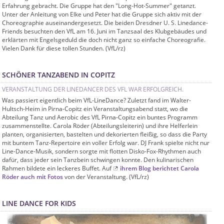
Erfahrung gebracht. Die Gruppe hat den "Long-Hot-Summer" getanzt.
Unter der Anleitung von Elke und Peter hat die Gruppe sich aktiv mit der
Choreographie auseinandergesetzt. Die beiden Dresdner U. S. Linedance-
Friends besuchten den VfL am 16. Juni im Tanzsaal des Klubgebäudes und
erklärten mit Engelsgeduld die doch nicht ganz so einfache Choreografie.
Vielen Dank für diese tollen Stunden. (VfL/rz)
SCHÖNER TANZABEND IN COPITZ
VERANSTALTUNG DER LINEDANCER DES VFL WAR ERFOLGREICH.
Was passiert eigentlich beim VfL-LineDance? Zuletzt fand im Walter-
Hultsch-Heim in Pirna-Copitz ein Veranstaltungsabend statt, wo die
Abteilung Tanz und Aerobic des VfL Pirna-Copitz ein buntes Programm
zusammenstellte. Carola Röder (Abteilungsleiterin) und ihre Helferlein
planten, organisierten, bastelten und dekorierten fleißig, so dass die Party
mit buntem Tanz-Repertoire ein voller Erfolg war. DJ Frank spielte nicht nur
Line-Dance-Musik, sondern sorgte mit flotten Disko-Fox-Rhythmen auch
dafür, dass jeder sein Tanzbein schwingen konnte. Den kulinarischen
Rahmen bildete ein leckeres Buffet. Auf
ihrem Blog berichtet Carola
Röder auch mit Fotos
von der Veranstaltung. (VfL/rz)
LINE DANCE FOR KIDS