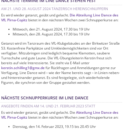
NÄCHSTE TERMINE IM LINE DANCE STEHEN FEST
AM 21. UND 28. AUGUST 2024 TÄNZERISCH HEREINSCHNUPPERN
Es wird wieder getanzt, geübt und gelacht.
Die Abteilung Line Dance des
VfL Pirna-Copitz
bietet in den nächsten Wochen zwei Schnupperkurse an:
Mittwoch, den 21. August 2024, 17.30 bis 19 Uhr
Mittwoch, den 28. August 2024, 17.30 bis 19 Uhr
Getanzt wird im Tanzraum des VfL-Klubgebäudes an der Birkwitzer Straße
53. Kostenfreie Parkplätze und Umkleidemöglichkeiten sind vor Ort
verfügbar. Mitzubringen sind lediglich bequeme Klamotten, saubere
Turnschuhe und gute Laune. Die VfL-Übungsleiterin Kerstin freut sich
bereits auf viele Interessierte. Sie steht via E-Mail unter
kerstin.schilling1@gmx.de
für Rückfragen und Anmeldungen gerne zur
Verfügung. Line Dance wird – wie der Name bereits sagt – in Linien neben-
und hintereinander getanzt. Es sind festgelegte, sich wiederholende
Figuren, die synchron von der Gruppe gestaltet werden.
NÄCHSTE SCHNUPPERKURSE IM LINE DANCE
ANGEBOTE FINDEN AM 14. UND 21. FEBRUAR 2023 STATT
Es wird wieder getanzt, geübt und gelacht. Die
Abteilung Line Dance des
VfL Pirna-Copitz
bietet in den nächsten Wochen zwei Schnupperkurse an:
Dienstag, den 14. Februar 2023, 19.15 bis 20.45 Uhr