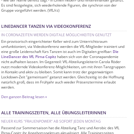
- wie der Name bereits sagt - in Linien neben- und hintereinander getanzt.
Es sind festgelegte, sich wiederholende Figuren, die synchron von der
Gruppe vorgeführt werden. (VfL/rz)
LINEDANCER TANZEN VIA VIDEOKONFERENZ
IN CORONAZEITEN WERDEN DIGITALE MÖGLICHKEITEN GENUTZT
Ein provisorisch eingerichteter Keller wird zum Unterrichtsraum
umfunktioniert, via Videokonferenz werden die VfL-Mitglieder trainiert und
eine große Leidenschaft fürs Tanzen ist auch im Digitalen greifbar:
Die
LineDancer des VfL Pirna-Copitz
haben sich von der Coronapandemie
nicht aufhalten lassen. Im Gegenteil: VfL-Abteilungsleiterin Carola Röder
nutzt modernde Videokonferenz-Möglichkeiten, um mit ihren Tanzgruppen
in Kontakt und aktiv zu bleiben. Somit kann trotz der gegenwärtigen
Lockdown-Zeit "gemeinsam" getanzt werden. Gleichzeitig ist die Hoffnung
natürlich groß, dass im Frühjahr auch wieder Präsenztermine erlaubt
werden.
Den ganzen Beitrag lesen »
ALLE TRAININGSZEITEN, ALLE ÜBUNGSLEITERINNEN
NEUER KURS "FRAUENPOWER" AB SOFORT JEDEN MONTAG
Passend zur Sommersaison hat die Abteilung Tanz und Aerobic des VfL
Pirna-Copitz ihr Angebotsspektrum aktualisiert. Alle Trainingszeiten