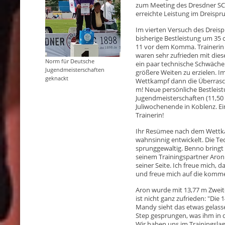
zum Meeting des Dresdner SC 
erreichte Leistung im Dreispru
Im vierten Versuch des Dreis
bisherige Bestleistung um 35 c
11 vor dem Komma. Traineri
waren sehr zufrieden mit dies
Norm für Deutsche
ein paar technische Schwäche
Jugendmeisterschaften
größere Weiten zu erzielen. I
geknackt
Wettkampf dann die Überrasch
m! Neue persönliche Bestleis
Jugendmeisterschaften (11,50 
Juliwochenende in Koblenz. Ein
Trainerin!
Ihr Resümee nach dem Wettkam
wahnsinnig entwickelt. Die Tec
sprunggewaltig. Benno bringt 
seinem Trainingspartner Aron 
seiner Seite. Ich freue mich, 
und freue mich auf die kom
Aron wurde mit 13,77 m Zweite
ist nicht ganz zufrieden: "Die 
Mandy sieht das etwas gelasse
Step gesprungen, was ihm in d
Wir haben uns im Trainingslag