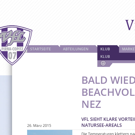
STARTSEITE
ABTEILUNGEN
KLUB
MARKE
KLUB
BALD WIE
BEACHVOL
NEZ
VFL SIEHT KLARE VORTE
NATURSEE-AREALS
26. März 2015
Die Temperaturen klettern n