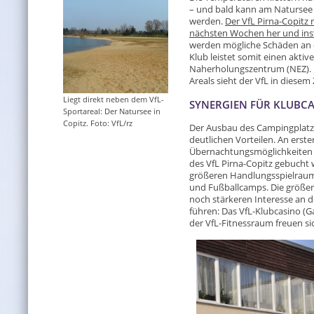
– und bald kann am Natursee i
werden.
Der VfL Pirna-Copitz r
nächsten Wochen her und inst
werden mögliche Schäden an 
Klub leistet somit einen aktiv
Naherholungszentrum (NEZ). D
Areals sieht der VfL in diese
Liegt direkt neben dem VfL-
SYNERGIEN FÜR KLUBC
Sportareal: Der Natursee in
Copitz. Foto: VfL/rz
Der Ausbau des Campingplatz
deutlichen Vorteilen. An erste
Übernachtungsmöglichkeiten 
des VfL Pirna-Copitz gebucht
größeren Handlungsspielraum
und Fußballcamps. Die größe
noch stärkeren Interesse an 
führen: Das VfL-Klubcasino (
der VfL-Fitnessraum freuen si