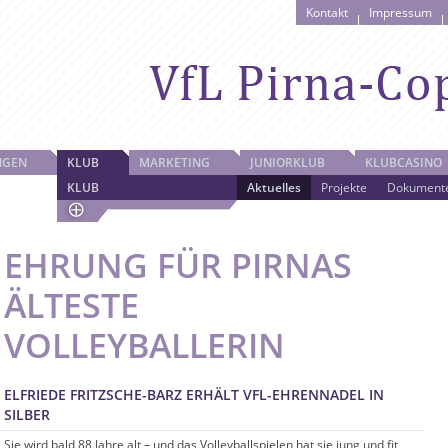
Kontakt
Impressum
NGEN
KLUB
MARKETING
JUNIORKLUB
KLUBCASINO
KLUB
Aktuelles
Projekte
Dokument
EHRUNG FÜR PIRNAS
ÄLTESTE
VOLLEYBALLERIN
ELFRIEDE FRITZSCHE-BARZ ERHÄLT VFL-EHRENNADEL IN
SILBER
Sie wird bald 88 Jahre alt – und das Volleyballspielen hat sie jung und fit