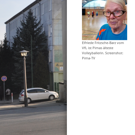
Elfriede Fritzsche-Barz vom
VfL ist Pirnas älteste
Volleyballerin. Screenshot:
Pirna-TV