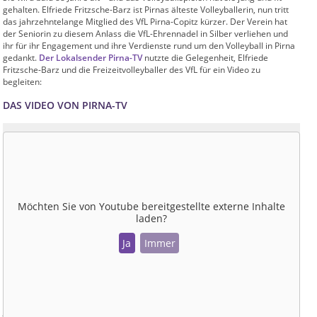
gehalten. Elfriede Fritzsche-Barz ist Pirnas älteste Volleyballerin, nun tritt
das jahrzehntelange Mitglied des VfL Pirna-Copitz kürzer. Der Verein hat
der Seniorin zu diesem Anlass die VfL-Ehrennadel in Silber verliehen und
ihr für ihr Engagement und ihre Verdienste rund um den Volleyball in Pirna
gedankt.
Der Lokalsender Pirna-TV
nutzte die Gelegenheit, Elfriede
Fritzsche-Barz und die Freizeitvolleyballer des VfL für ein Video zu
begleiten:
DAS VIDEO VON PIRNA-TV
Möchten Sie von
Youtube
bereitgestellte externe Inhalte
laden?
Ja
Immer
Autor: Ronny Zimmermann, VfL-Pressesprecher