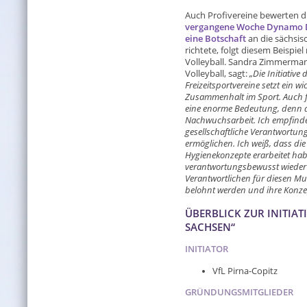
Auch Profivereine bewerten die
vergangene Woche Dynamo Dr
eine Botschaft
an die sächsis
richtete, folgt diesem Beispi
Volleyball. Sandra Zimmerman
Volleyball, sagt:
„Die Initiativ
Freizeitsportvereine setzt ein w
Zusammenhalt im Sport. Auch f
eine enorme Bedeutung, denn di
Nachwuchsarbeit. Ich empfinde
gesellschaftliche Verantwortung
ermöglichen. Ich weiß, dass di
Hygienekonzepte erarbeitet ha
verantwortungsbewusst wieder
Verantwortlichen für diesen M
belohnt werden und ihre Konz
ÜBERBLICK ZUR INITIAT
SACHSEN“
INITIATOR
VfL Pirna-Copitz
GRÜNDUNGSMITGLIEDER