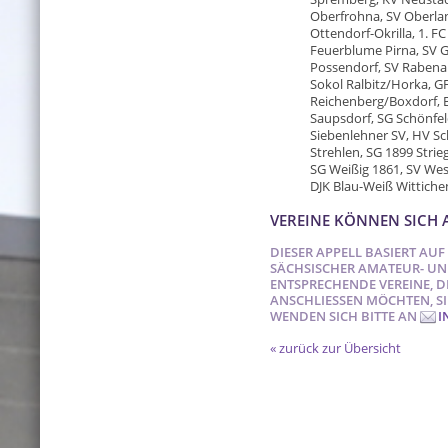
Oberfrohna, SV Oberlan
Ottendorf-Okrilla, 1. F
Feuerblume Pirna, SV G
Possendorf, SV Rabenau
Sokol Ralbitz/Horka, G
Reichenberg/Boxdorf, B
Saupsdorf, SG Schönfeld
Siebenlehner SV, HV Sc
Strehlen, SG 1899 Strieg
SG Weißig 1861, SV Wes
DJK Blau-Weiß Wittich
VEREINE KÖNNEN SICH A
DIESER APPELL BASIERT A
SÄCHSISCHER AMATEUR- UND
ENTSPRECHENDE VEREINE, D
ANSCHLIESSEN MÖCHTEN, S
ENDEN SICH BITTE AN
I
« zurück zur Übersicht