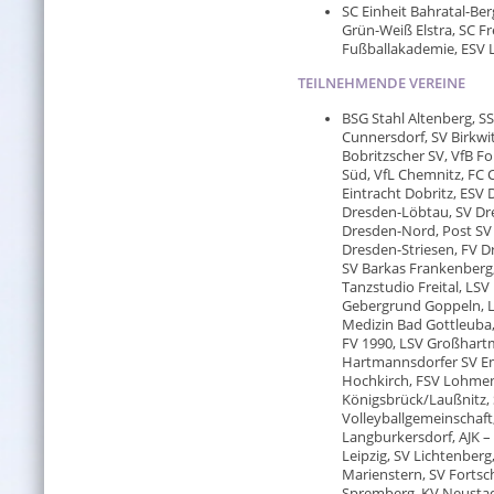
SC Einheit Bahratal-Ber
Grün-Weiß Elstra, SC F
Fußballakademie, ESV 
TEILNEHMENDE VEREINE
BSG Stahl Altenberg, SS
Cunnersdorf, SV Birkwit
Bobritzscher SV, VfB F
Süd, VfL Chemnitz, FC 
Eintracht Dobritz, ESV
Dresden-Löbtau, SV Dr
Dresden-Nord, Post SV
Dresden-Striesen, FV D
SV Barkas Frankenberg,
Tanzstudio Freital, LSV
Gebergrund Goppeln, LS
Medizin Bad Gottleuba,
FV 1990, LSV Großhart
Hartmannsdorfer SV Em
Hochkirch, FSV Lohmen,
Königsbrück/Laußnitz, 
Volleyballgemeinschaft
Langburkersdorf, AJK –
Leipzig, SV Lichtenberg
Marienstern, SV Fortsc
Spremberg, KV Neustadt