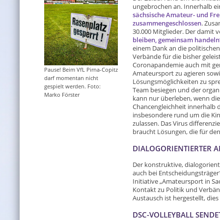
ungebrochen an. Innerhalb e
sächsische Amateur- und Fre
zusammengeschlossen
. Zusa
30.000 Mitglieder. Der damit 
bleiben, gemeinsam handeln
einem Dank an die politische
Verbände für die bisher gelei
Coronapandemie auch mit ge
Pause! Beim VfL Pirna-Copitz
Amateursport zu agieren sowi
darf momentan nicht
Lösungsmöglichkeiten zu sprec
gespielt werden. Foto:
Team besiegen und der organis
Marko Förster
kann nur überleben, wenn d
Chancengleichheit innerhalb 
insbesondere rund um die Kin
zulassen. Das Virus differenzi
braucht Lösungen, die für den 
DIALOGORIENTIERTER AN
Der konstruktive, dialogorien
auch bei Entscheidungsträger
Initiative „Amateursport in Sa
Kontakt zu Politik und Verb
Austausch ist hergestellt, di
DSC-VOLLEYBALL SENDE