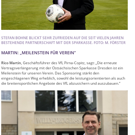
STEFAN BOHNE BLICKT SEHR ZUFRIEDEN AUF DIE SEIT VIELEN JAHREN
BESTEHENDE PARTNERSCHAFT MIT DER SPARKASSE. FOTO: M. FÖRSTER
MARTIN: „MEILENSTEIN FÜR VEREIN“
Rico Martin
, Geschäftsführer des VfL Pirna-Copitz, sagt: „Die erneute
Vertragsverlängerung mit der Ostsächsischen Sparkasse Dresden ist ein
Meilenstein für unseren Verein. Das Sponsoring stärkt den
eingeschlagenen Weg erheblich, sowohl die leistungsorientierten als auch
die breitensportlichen Angebote des VfL abzusichern und auszubauen.“