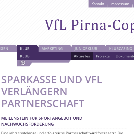
Kontakt
Impressum
NGEN
KLUB
MARKETING
JUNIORKLUB
KLUBCASINO
KLUB
Aktuelles
Projekte
Dokument
SPARKASSE UND VFL
VERLÄNGERN
PARTNERSCHAFT
MEILENSTEIN FÜR SPORTANGEBOT UND
NACHWUCHSFÖRDERUNG
Eine jahrzehntelange und erfolgreiche Partnerschaft wird fortgesetzt. Die