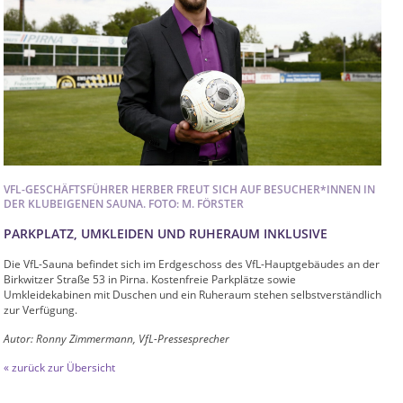
VFL-GESCHÄFTSFÜHRER HERBER FREUT SICH AUF BESUCHER*INNEN IN
DER KLUBEIGENEN SAUNA. FOTO: M. FÖRSTER
PARKPLATZ, UMKLEIDEN UND RUHERAUM INKLUSIVE
Die VfL-Sauna befindet sich im Erdgeschoss des VfL-Hauptgebäudes an der
Birkwitzer Straße 53 in Pirna. Kostenfreie Parkplätze sowie
Umkleidekabinen mit Duschen und ein Ruheraum stehen selbstverständlich
zur Verfügung.
Autor: Ronny Zimmermann, VfL-Pressesprecher
« zurück zur Übersicht