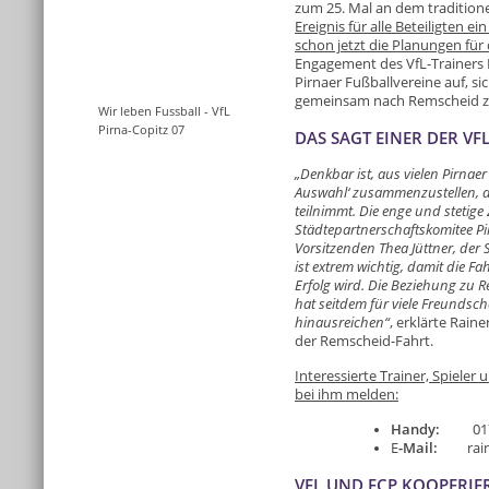
zum 25. Mal an dem traditionel
Ereignis für alle Beteiligten e
schon jetzt die Planungen für
Engagement des VfL-Trainers R
Pirnaer Fußballvereine auf, s
gemeinsam nach Remscheid zu
Wir leben Fussball - VfL
Pirna-Copitz 07
DAS SAGT EINER DER V
„Denkbar ist, aus vielen Pirnae
Auswahl‘ zusammenzustellen, 
teilnimmt. Die enge und steti
Städtepartnerschaftskomitee P
Vorsitzenden Thea Jüttner, der 
ist extrem wichtig, damit die F
Erfolg wird. Die Beziehung zu 
hat seitdem für viele Freundsch
hinausreichen“
, erklärte Rain
der Remscheid-Fahrt.
Interessierte Trainer, Spieler
bei ihm melden:
Handy:
0172 
E
-Mail:
rainer
VFL UND FCP KOOPERIER