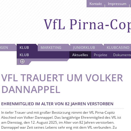
Kontakt
Impressum
NGEN
KLUB
MARKETING
JUNIORKLUB
KLUBCASINO
KLUB
Aktuelles
Projekte
Dokument
VFL TRAUERT UM VOLKER
DANNAPPEL
EHRENMITGLIED IM ALTER VON 82 JAHREN VERSTORBEN
In tiefer Trauer und mit großer Bestürzung nimmt der VfL Pirna-Copitz
Abschied von Volker Dannappel. Das langjährige Ehrenmitglied des VfL ist
am Dienstag, den 12. August 2025, im Alter von 82 Jahren verstorben.
Dannappel war Zeit seines Lebens sehr eng mit dem VfL verbunden. Zu