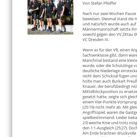
Von Stefan Pfeiffer
Nach nur zwei Wochen Pause m
beweisen. Diesmal stand die 
und natürlich wurde auch auf G
Männermannschaft setzte ihr
sowohl gegen den VV Zittau 
VC Dresden III.
Wenn es für den VfL einen Ang
Sachsenklasse gibt, dann ware
Manchmal bestand eine kleine
wurde, oder die Schützlinge 
deutliche Niederlage einstecke
nicht dem Schicksal fügen und
holte man auch Burkart Preu
Knauer, der berufsbedingt nic
Mittelblockposition zu ersetz
gesetzt hatte, zeigte sich glei
einem Vier-Punkte-Vorsprung
(25:19) nicht mehr ab. Mit gle
Angriffsspiel, waren die Gastg
spielbestimmend. Leider bek
2:0 weiche Knie und trotz mögl
den 1:1-Ausgleich (25:27). Doc
Am Ende brachten druckvolle A