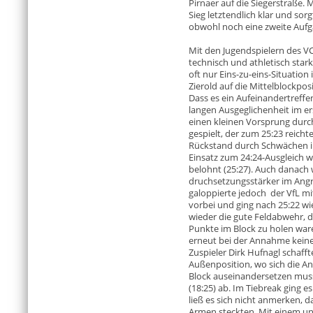
Pirnaer auf die Siegerstraße. 
Sieg letztendlich klar und sor
obwohl noch eine zweite Aufg
Mit den Jugendspielern des VC
technisch und athletisch star
oft nur Eins-zu-eins-Situation
Zierold auf die Mittelblockpos
Dass es ein Aufeinandertreffe
langen Ausgeglichenheit im ers
einen kleinen Vorsprung durc
gespielt, der zum 25:23 reic
Rückstand durch Schwächen in
Einsatz zum 24:24-Ausgleich 
belohnt (25:27). Auch danach
druchsetzungsstärker im Angri
galoppierte jedoch der VfL m
vorbei und ging nach 25:22 wi
wieder die gute Feldabwehr, 
Punkte im Block zu holen war
erneut bei der Annahme kein
Zuspieler Dirk Hufnagl schafft
Außenposition, wo sich die Ang
Block auseinandersetzen muss
(18:25) ab. Im Tiebreak ging 
ließ es sich nicht anmerken, 
Armen steckten. Mit einem un