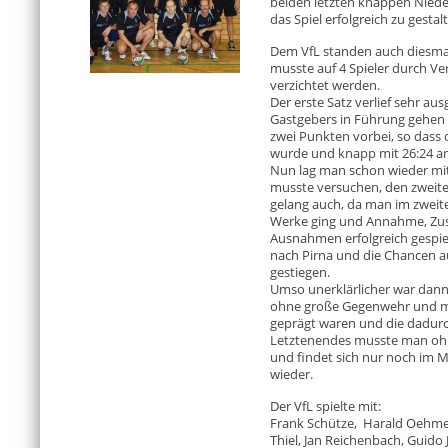
beiden letzten knappen Nied
das Spiel erfolgreich zu gestal
Dem VfL standen auch diesmal 
musste auf 4 Spieler durch Ver
verzichtet werden.
Der erste Satz verlief sehr a
Gastgebers in Führung gehen 
zwei Punkten vorbei, so dass 
wurde und knapp mit 26:24 an
Nun lag man schon wieder mit
musste versuchen, den zweiten
gelang auch, da man im zweite
Werke ging und Annahme, Zusp
Ausnahmen erfolgreich gespiel
nach Pirna und die Chancen a
gestiegen.
Umso unerklärlicher war dann d
ohne große Gegenwehr und mit
geprägt waren und die dadurc
Letztenendes musste man ohn
und findet sich nur noch im Mit
wieder.
Der VfL spielte mit:
Frank Schütze, Harald Oehme,
Thiel, Jan Reichenbach, Guido