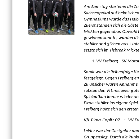
Am Samstag starteten die Copi
Sachsenpokal auf heimischen P
Gymnasiums wurde das Halbfi
Zuerst standen sich die Gäst
Mickten gegenüber. Obwohl Fr
gewinnen konnte, wurden di
stabiler und glichen aus. Unt
setzte sich im Tiebreak Mickt
VV Freiberg - SV Motor
Somit war die Reihenfolge für
festgelegt. Gegen Freiberg er
Zu unsicher waren Annahme u
setzten den VfL mit einer gu
Spielaufbau immer wieder unte
Pirna stabiler ins eigene Spi
Freiberg holte sich den ersten
VfL Pirna-Copitz 07 - 1. VV F
Leider war der Gastgeber da
Gruppensieg. Durch die Punkt