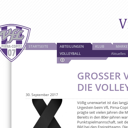
STARTSEITE
ABTEILUNGEN
KLUB
MARKE
VOLLEYBALL
Aktuelles
GROSSER V
IE VOLLEY
30. September 2017
Völlig unerwartet ist das lang
Urgestein beim VfL Pirna-Copi
prägte seit vielen Jahren die 
Bereits in den 80er-Jahren war
Punktspielmannschaft, seit 
Bild bei den Freizeitteams. Di