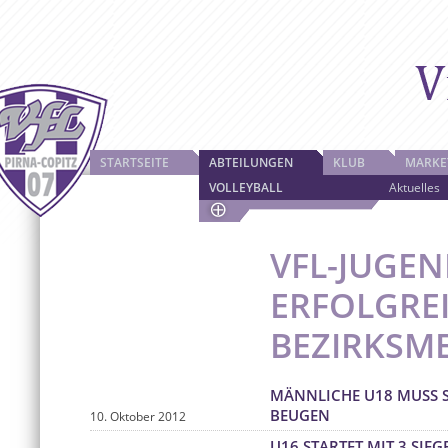
STARTSEITE
ABTEILUNGEN
KLUB
MARKE
VOLLEYBALL
Aktuelles
VFL-JUGEN
ERFOLGREI
BEZIRKSM
MÄNNLICHE U18 MUSS S
BEUGEN
10. Oktober 2012
U16 STARTET MIT 3 SIE