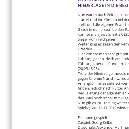
NIEDERLAGE IN DIE BEZ
Nun war es auch Zeit das uns
startet und ihr Können bei de
stellt und die eigenen Erwartu
Gleich in den ersten beiden P
konnte man jeweils mit 2:0 (25:
Sieger vom Feld gehen!
Weiter ging es gegen den verm
Dresden.
Hier konnte man sehr gut mit
Führung gehen, doch am Ende 
Führung über die Runde zu br
(20:25,18:25).
Trotz der Niederlage musste m
gegen Chemie Nünchritz moti
Anfänglich fiel es sehr schwer 
finden, jedoch nach kurzer An
Reduzierung der Eigenfehler
das Spiel noch sicher mit 2:0 
Nun gilt es im Training weit
Spieltag am 18.11.2012 wieder
Es haben gespielt:
Zuspiel: Georg Keller
Diagonale: Alexander Hartma