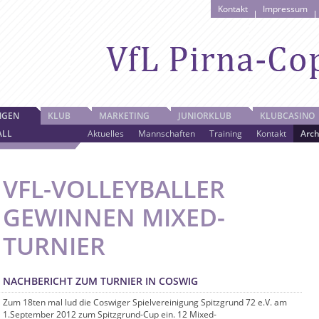
Kontakt
Impressum
NGEN
KLUB
MARKETING
JUNIORKLUB
KLUBCASINO
ALL
Aktuelles
Mannschaften
Training
Kontakt
Arch
VFL-VOLLEYBALLER
GEWINNEN MIXED-
TURNIER
NACHBERICHT ZUM TURNIER IN COSWIG
Zum 18ten mal lud die Coswiger Spielvereinigung Spitzgrund 72 e.V. am
1.September 2012 zum Spitzgrund-Cup ein. 12 Mixed-