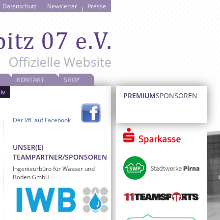
Datenschutz
Newsletter
Presse
KONTAKT
SHOP
iv
PREMIUM
SPONSOREN
Der VfL auf Facebook
UNSER(E)
TEAMPARTNER/SPONSOREN
Ingenieurbüro für Wasser und
Boden GmbH