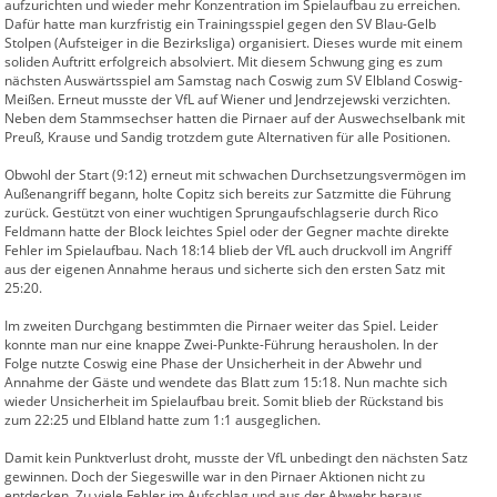
aufzurichten und wieder mehr Konzentration im Spielaufbau zu erreichen.
Dafür hatte man kurzfristig ein Trainingsspiel gegen den SV Blau-Gelb
Stolpen (Aufsteiger in die Bezirksliga) organisiert. Dieses wurde mit einem
soliden Auftritt erfolgreich absolviert. Mit diesem Schwung ging es zum
nächsten Auswärtsspiel am Samstag nach Coswig zum SV Elbland Coswig-
Meißen. Erneut musste der VfL auf Wiener und Jendrzejewski verzichten.
Neben dem Stammsechser hatten die Pirnaer auf der Auswechselbank mit
Preuß, Krause und Sandig trotzdem gute Alternativen für alle Positionen.
Obwohl der Start (9:12) erneut mit schwachen Durchsetzungsvermögen im
Außenangriff begann, holte Copitz sich bereits zur Satzmitte die Führung
zurück. Gestützt von einer wuchtigen Sprungaufschlagserie durch Rico
Feldmann hatte der Block leichtes Spiel oder der Gegner machte direkte
Fehler im Spielaufbau. Nach 18:14 blieb der VfL auch druckvoll im Angriff
aus der eigenen Annahme heraus und sicherte sich den ersten Satz mit
25:20.
Im zweiten Durchgang bestimmten die Pirnaer weiter das Spiel. Leider
konnte man nur eine knappe Zwei-Punkte-Führung herausholen. In der
Folge nutzte Coswig eine Phase der Unsicherheit in der Abwehr und
Annahme der Gäste und wendete das Blatt zum 15:18. Nun machte sich
wieder Unsicherheit im Spielaufbau breit. Somit blieb der Rückstand bis
zum 22:25 und Elbland hatte zum 1:1 ausgeglichen.
Damit kein Punktverlust droht, musste der VfL unbedingt den nächsten Satz
gewinnen. Doch der Siegeswille war in den Pirnaer Aktionen nicht zu
entdecken. Zu viele Fehler im Aufschlag und aus der Abwehr heraus