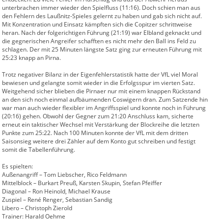
unterbrachen immer wieder den Spielfluss (11:16). Doch schien man aus
den Fehlern des Laußnitz-Spieles gelernt zu haben und gab sich nicht auf.
Mit Konzentration und Einsatz kämpften sich die Copitzer schrittweise
heran. Nach der folgerichtigen Führung (21:19) war Elbland geknackt und
die gegnerischen Angreifer schafften es nicht mehr den Ball ins Feld zu
schlagen. Der mit 25 Minuten längste Satz ging zur erneuten Führung mit
25:23 knapp an Pirna.
Trotz negativer Bilanz in der Eigenfehlerstatistik hatte der VfL viel Moral
bewiesen und gelangte somit wieder in die Erfolgsspur im vierten Satz.
Weitgehend sicher blieben die Pirnaer nur mit einem knappen Rückstand
an den sich noch einmal aufbäumenden Coswigern dran. Zum Satzende hin
war man auch wieder flexibler im Angriffsspiel und konnte noch in Führung
(20:16) gehen. Obwohl der Gegner zum 21:20 Anschluss kam, sicherte
erneut ein taktischer Wechsel mit Verstärkung der Blockreihe die letzten
Punkte zum 25:22. Nach 100 Minuten konnte der VfL mit dem dritten
Saisonsieg weitere drei Zähler auf dem Konto gut schreiben und festigt
somit die Tabellenführung.
Es spielten:
Außenangriff – Tom Liebscher, Rico Feldmann
Mittelblock – Burkart Preuß, Karsten Skupin, Stefan Pfeiffer
Diagonal – Ron Heinold, Michael Krause
Zuspiel – René Renger, Sebastian Sandig
Libero – Christoph Zierold
Trainer: Harald Oehme