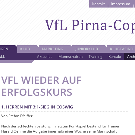
Kontakt
Impressum
NGEN
KLUB
MARKETING
JUNIORKLUB
KLUBCASINO
ALL
Aktuelles
Mannschaften
Training
Kontakt
Arch
VFL WIEDER AUF
ERFOLGSKURS
1. HERREN MIT 3:1-SIEG IN COSWIG
Von Stefan Pfeiffer
Nach der schlechten Leistung im letzten Punktspiel bestand für Trainer
Harald Oehme die Aufgabe innerhalb einer Woche seine Mannschaft