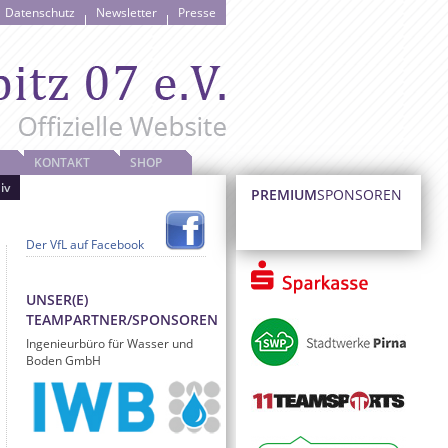
Datenschutz
Newsletter
Presse
KONTAKT
SHOP
iv
PREMIUM
SPONSOREN
Der VfL auf Facebook
UNSER(E)
TEAMPARTNER/SPONSOREN
Ingenieurbüro für Wasser und
Boden GmbH