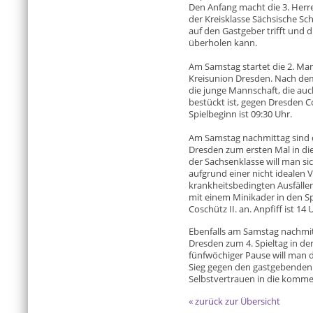
Den Anfang macht die 3. Herr
der Kreisklasse Sächsische S
auf den Gastgeber trifft und d
überholen kann.
Am Samstag startet die 2. Man
Kreisunion Dresden. Nach dem 
die junge Mannschaft, die auc
bestückt ist, gegen Dresden 
Spielbeginn ist 09:30 Uhr.
Am Samstag nachmittag sind d
Dresden zum ersten Mal in die
der Sachsenklasse will man sic
aufgrund einer nicht idealen 
krankheitsbedingten Ausfällen
mit einem Minikader in den S
Coschütz II. an. Anpfiff ist 14
Ebenfalls am Samstag nachmitt
Dresden zum 4. Spieltag in de
fünfwöchiger Pause will man d
Sieg gegen den gastgebenden 
Selbstvertrauen in die komme
« zurück zur Übersicht