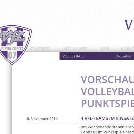
STARTSEITE
ABTEILUNGEN
KLUB
MARKE
VOLLEYBALL
Aktuelles
VORSCHAU
VOLLEYBAL
PUNKTSPI
4 VFL-TEAMS IM EINSATZ
6. November 2014
Am Wochenende stehen alle Vo
Copitz 07 im Punktspieleinsat