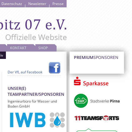
Datenschutz
Newsletter
Presse
KONTAKT
SHOP
iv
PREMIUM
SPONSOREN
Der VfL auf Facebook
UNSER(E)
TEAMPARTNER/SPONSOREN
Ingenieurbüro für Wasser und
Boden GmbH