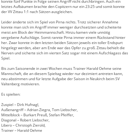
konnte fünf Punkte in Folge seinen Angriff nicht durchbringen. Auch ein
letztes Aufbäumen brachte den Copitzern nur ein 23:25 und somit konnte
der VV Zittau 1:1 nach Sätzen ausgleichen.
Leider änderte sich im Spiel von Pirna nichts. Trotz sicherer Annahme
konnte man sich im Angriff immer weniger durchsetzten und scheiterte
meist am Block der Heimmannschaft. Hinzu kamen viele unnötig
vergebene Aufschläge. Somit rannte Pirna immer einem Rückstand hinter
her. Zwar konnte in den letzten beiden Sätzen jeweils ein toller Endspurt
hingelegt werden, aber am Ende war das Opfer zu groß. Zittau behielt die
Nerven und sicherte sich im vierten Satz sogar mit einem Aufschlagass das
Spiel.
Bis zum Saisonende in zwei Wochen muss Trainer Harald Oehme seine
Mannschaft, die an diesem Spieltag wieder nur dezimiert antreten kann,
neu abstimmen und für letzte Aufgabe der Saison in Neukirch beim SV
Valtenberg motivieren.
Es spielten:
Zuspiel – Dirk Hufnagl,
Außenangriff – Adrian Ziegra, Tom Liebscher,
Mittelblock – Burkart Preuß, Stefan Pfeiffer,
Diagonal – Robert Liebscher,
Libero – Christoph Zierold,
Trainer – Harald Oehme