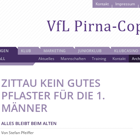
Kontakt
Impressum
NGEN
KLUB
MARKETING
JUNIORKLUB
KLUBCASINO
ALL
Aktuelles
Mannschaften
Training
Kontakt
Arch
ZITTAU KEIN GUTES
PFLASTER FÜR DIE 1.
MÄNNER
ALLES BLEIBT BEIM ALTEN
Von Stefan Pfeiffer