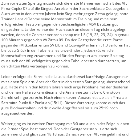
Zum vorletzten Spieltag musste sich die erste Männermannschaft des VfL
Pirna-Copitz 07 auf die längste Anreise in der Sachsenklasse Ost begeben.
Auch wenn in den letzten Jahren kein Sieg mehr gegen Zittau gelang, hatte
Trainer Harald Oehme seine Mannschaft im Training und mit einem
erfolgreichen Testspiel gegen den Sachsenligisten MSV Bautzen gut
eingestimmt. Leider konnte der Fluch auch an diesem Tag nicht abgelegt
werden, denn die Copitzer verloren knapp mit 1:3 (19,-23,-23,-24) in genau
100 Minuten gegen den VV Zittau 09. Da der Gastgeber die erste Partie
gegen den Mitkonkurrenten SV Elbland Coswig-Meißen mit 1:3 verloren hat,
bleibt zu Glück in der Tabelle alles unverändert. Jedoch rücken die
Mannschaften eng zusammen und für den Endspurt am letzten Spieltag
muss sich der VfL erfolgreich gegen den Tabellenersten durchsetzen, um
den dritten Platz verteidigen zu können.
Leider erfolgte die Fahrt in die Lausitz durch zwei kurzfristige Absagen nur
mit sieben Spielern. Aber der Start in den ersten Satz gelang überraschend
gut. Hatte man in den letzten Jahren noch arge Probleme mit der düsteren
und kleinen Halle so kam diesmal die Annahme zum Libero Christoph
Zierold sehr gut zurecht. Nach einem kurzen Abtasten setze sich Pirna ab
Satzmitte Punkt für Punkt ab (15:11). Dieser Vorsprung konnte durch das
gute Blockverhalten und druckvolle Angriffsspiel bis zum 25:19 noch
ausgebaut werden.
Weiter ging es im zweiten Durchgang mit 3:0 und auch in der Folge blieben
die Pirnaer Spiel bestimmend. Doch der Gastgeber stabilisierte sich
zunehmend und glich zum 18:18 aus. Danach war der VfL wie gelähmt und