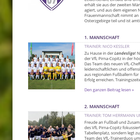
erhält sie aus der zweiten Män
agiert, und aus dem eigenen 
Frauenmannschaft nimmt an de
Osterzgebirge teil und ist amti
1. MANNSCHAFT
TRAINER: NICO KESSLER
Zu Hause in der
Landesliga
! 
der VfL Pirna-Copitz in der hö
Das Team des neuen VfL-Cheftr
leidenschaftlichen und offens
aus regionalen Fußballern fü
Erfolg erreichen. Trainingszei
Den ganzen Beitrag lesen »
2. MANNSCHAFT
TRAINER: TOM HERRMANN U
Freude an Fußball und Zusam
des VfL Pirna-Copitz fokussier
Tabellenplatz, sondern legt z
Team des VfL-Trainerduos um