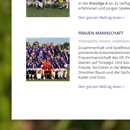
in der
Kreisliga A
an. Es verfü
erfahrenen und jungen Spieler
Den ganzen Beitrag lesen »
FRAUEN-MANNSCHAFT
TRAINERIN: MARIE HERRMA
Zusammenhalt und Spielfreude
amtierende Kreismeisterinnen 
Frauenmannschaft des VfL Pirn
Damen auf Torejagd. Und das 
Freude. Sie treten in der
Kreis
Dresdner Raum und der Sächsi
Kader und Foto:
Den ganzen Beitrag lesen »