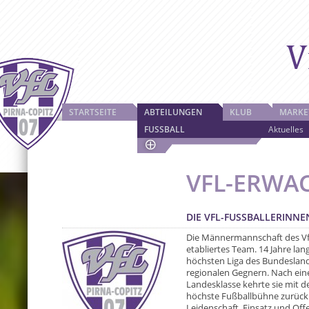
STARTSEITE
ABTEILUNGEN
KLUB
MARKE
FUSSBALL
Aktuelles
VFL-ERWA
DIE VFL-FUSSBALLERINNE
Die Männermannschaft des VfL 
etabliertes Team. 14 Jahre lang
höchsten Liga des Bundeslande
regionalen Gegnern. Nach eine
Landesklasse kehrte sie mit d
höchste Fußballbühne zurück.
Leidenschaft, Einsatz und Of