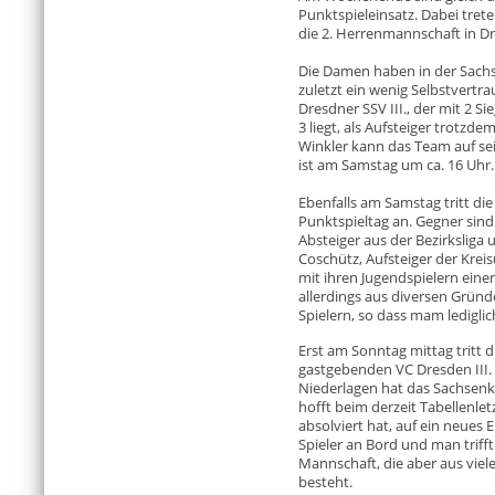
Punktspieleinsatz. Dabei tret
die 2. Herrenmannschaft in D
Die Damen haben in der Sach
zuletzt ein wenig Selbstvertr
Dresdner SSV III., der mit 2 S
3 liegt, als Aufsteiger trotzde
Winkler kann das Team auf sei
ist am Samstag um ca. 16 Uhr.
Ebenfalls am Samstag tritt di
Punktspieltag an. Gegner sind
Absteiger aus der Bezirkslig
Coschütz, Aufsteiger der Krei
mit ihren Jugendspielern eine
allerdings aus diversen Gründe
Spielern, so dass mam lediglic
Erst am Sonntag mittag tritt 
gastgebenden VC Dresden III. 
Niederlagen hat das Sachsenk
hofft beim derzeit Tabellenletz
absolviert hat, auf ein neues E
Spieler an Bord und man triff
Mannschaft, die aber aus viel
besteht.