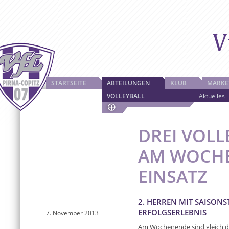
STARTSEITE
ABTEILUNGEN
KLUB
MARKE
VOLLEYBALL
Aktuelles
DREI VOLL
AM WOCHE
EINSATZ
2. HERREN MIT SAISONS
ERFOLGSERLEBNIS
7. November 2013
Am Wochenende sind gleich d