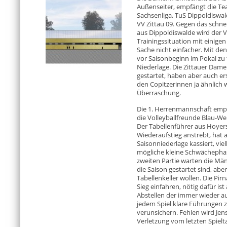
Außenseiter, empfängt die Te
Sachsenliga, TuS Dippoldisw
VV Zittau 09. Gegen das schnel
aus Dippoldiswalde wird der V
Trainingssituation mit einige
Sache nicht einfacher. Mit de
vor Saisonbeginn im Pokal zu t
Niederlage. Die Zittauer Damen
gestartet, haben aber auch ers
den Copitzerinnen ja ähnlich 
Überraschung.
Die 1. Herrenmannschaft empf
die Volleyballfreunde Blau-W
Der Tabellenführer aus Hoyer
Wiederaufstieg anstrebt, hat a
Saisonniederlage kassiert, vie
mögliche kleine Schwächephas
zweiten Partie warten die Män
die Saison gestartet sind, ab
Tabellenkeller wollen. Die Pi
Sieg einfahren, nötig dafür is
Abstellen der immer wieder au
jedem Spiel klare Führungen
verunsichern. Fehlen wird Jens
Verletzung vom letzten Spieltag