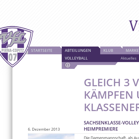
STARTSEITE
ABTEILUNGEN
KLUB
MARKE
VOLLEYBALL
Aktuelles
GLEICH 3 
KÄMPFEN 
KLASSENE
SACHSENKLASSE-VOLLEY
HEIMPREMIERE
6. Dezember 2013
Die Damenmannschaft, als Aufst