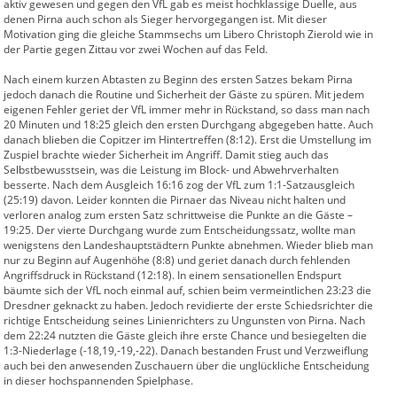
aktiv gewesen und gegen den VfL gab es meist hochklassige Duelle, aus
denen Pirna auch schon als Sieger hervorgegangen ist. Mit dieser
Motivation ging die gleiche Stammsechs um Libero Christoph Zierold wie in
der Partie gegen Zittau vor zwei Wochen auf das Feld.
Nach einem kurzen Abtasten zu Beginn des ersten Satzes bekam Pirna
jedoch danach die Routine und Sicherheit der Gäste zu spüren. Mit jedem
eigenen Fehler geriet der VfL immer mehr in Rückstand, so dass man nach
20 Minuten und 18:25 gleich den ersten Durchgang abgegeben hatte. Auch
danach blieben die Copitzer im Hintertreffen (8:12). Erst die Umstellung im
Zuspiel brachte wieder Sicherheit im Angriff. Damit stieg auch das
Selbstbewusstsein, was die Leistung im Block- und Abwehrverhalten
besserte. Nach dem Ausgleich 16:16 zog der VfL zum 1:1-Satzausgleich
(25:19) davon. Leider konnten die Pirnaer das Niveau nicht halten und
verloren analog zum ersten Satz schrittweise die Punkte an die Gäste –
19:25. Der vierte Durchgang wurde zum Entscheidungssatz, wollte man
wenigstens den Landeshauptstädtern Punkte abnehmen. Wieder blieb man
nur zu Beginn auf Augenhöhe (8:8) und geriet danach durch fehlenden
Angriffsdruck in Rückstand (12:18). In einem sensationellen Endspurt
bäumte sich der VfL noch einmal auf, schien beim vermeintlichen 23:23 die
Dresdner geknackt zu haben. Jedoch revidierte der erste Schiedsrichter die
richtige Entscheidung seines Linienrichters zu Ungunsten von Pirna. Nach
dem 22:24 nutzten die Gäste gleich ihre erste Chance und besiegelten die
1:3-Niederlage (-18,19,-19,-22). Danach bestanden Frust und Verzweiflung
auch bei den anwesenden Zuschauern über die unglückliche Entscheidung
in dieser hochspannenden Spielphase.