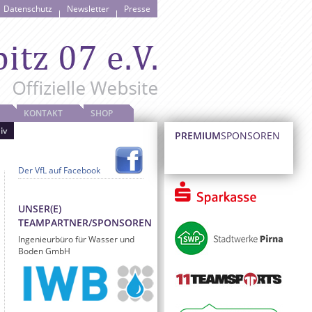
Datenschutz
Newsletter
Presse
KONTAKT
SHOP
iv
PREMIUM
SPONSOREN
Der VfL auf Facebook
UNSER(E)
TEAMPARTNER/SPONSOREN
Ingenieurbüro für Wasser und
Boden GmbH