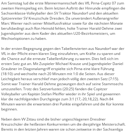
Am Samstag lud die erste Männermannschaft des VfL Pirna-Copitz 07 zum
zweiten Heimspieltag ein. Beim letzten Auftritt der Hinrunde empfingen die
Sachsenklasse-Volleyballer den SV Traktor Naundorf und den aktuellen
Spitzenreiter SV Kreuzschule Dresden. Da unverändert Außenangreifer
Marc Wiener nach seiner Mittelfussfraktur sowie für die nächsten Monate
berufsbedingt auch Ron Heinold fehlen, holte Trainer Harald Oehme zwei
Jugendspieler aus dem Kader des aktuellen U20-Bezirksmeisters, um
Wechseloptionen zu haben.
In der ersten Begegnung gegen den Tabellenvierten aus Naundorf war der
VfL in der Pflicht einen klaren Sieg einzufahren, um Kräfte zu sparen und
die Chance auf die erneute Tabellenführung zu waren. Dies ließ sich im
ersten Satz gut an. Mit Zuspieler Michael Krause und Jugendspieler Daniel
Graubner im Diagonalamgriff erspielte sich Pirna eine klare Führung
(18:10) und wechselte nach 20 Minuten mit 1:0 die Seiten. Aus dieser
Leichtigkeit heraus verschlief man jedoch völlig den zweiten Satz (7:15).
Somit war Trainer Harald Oehme gezwungen doch auf seine Stammsechs
umzustellen. Trotz des Satzverlustes (20:25) fanden die Copitzer
Volleyballer um Kapitän Stefan Pfeiffer wieder in ihr Spiel und gewannen
klar die nachfolgenden Durchgänge zum 3:1 (17,-20,18,22). Nach 84
Minuten waren die erwarteten drei Punkte eingefahren und die Kür konnte
beginnen.
Neben dem VV Zittau sind die bisher ungeschlagenen Dresdner
Kreuzschüler die heißesten Konkurrenten um die diesjährige Meisterschaft.
Bereits in den letzten Jahren waren sie schon zeitweise in der Sachsenliga