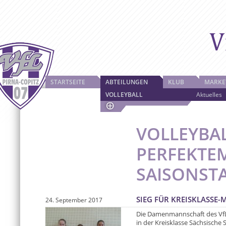
STARTSEITE
ABTEILUNGEN
KLUB
MARKE
VOLLEYBALL
Aktuelles
VOLLEYBA
PERFEKTE
SAISONST
SIEG FÜR KREISKLASSE
24. September 2017
Die Damenmannschaft des VfL 
in der Kreisklasse Sächsische