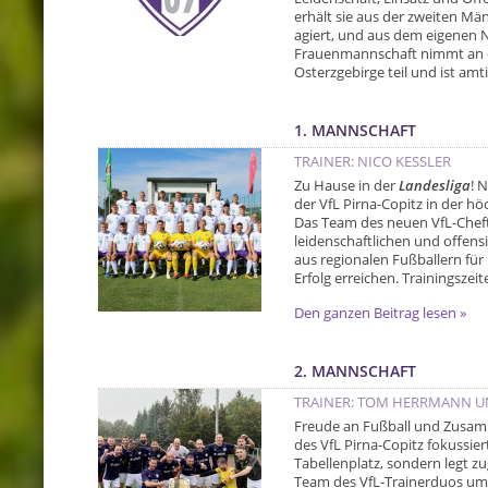
erhält sie aus der zweiten Män
agiert, und aus dem eigenen 
Frauenmannschaft nimmt an de
Osterzgebirge teil und ist amti
1. MANNSCHAFT
TRAINER: NICO KESSLER
Zu Hause in der
Landesliga
! 
der VfL Pirna-Copitz in der hö
Das Team des neuen VfL-Cheftr
leidenschaftlichen und offens
aus regionalen Fußballern fü
Erfolg erreichen. Trainingszei
Den ganzen Beitrag lesen »
2. MANNSCHAFT
TRAINER: TOM HERRMANN U
Freude an Fußball und Zusam
des VfL Pirna-Copitz fokussier
Tabellenplatz, sondern legt z
Team des VfL-Trainerduos um