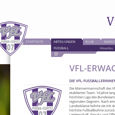
STARTSEITE
ABTEILUNGEN
KLUB
MARKE
FUSSBALL
Aktuelles
VFL-ERWA
DIE VFL-FUSSBALLERINNE
Die Männermannschaft des VfL 
etabliertes Team. 14 Jahre lang
höchsten Liga des Bundeslande
regionalen Gegnern. Nach eine
Landesklasse kehrte sie mit d
höchste Fußballbühne zurück.
Leidenschaft, Einsatz und Of