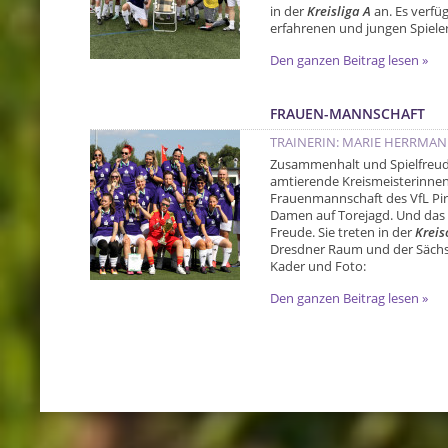
in der
Kreisliga A
an. Es verfü
erfahrenen und jungen Spieler
Den ganzen Beitrag lesen »
FRAUEN-MANNSCHAFT
TRAINERIN: MARIE HERRMA
Zusammenhalt und Spielfreude
amtierende Kreismeisterinnen 
Frauenmannschaft des VfL Pirn
Damen auf Torejagd. Und das 
Freude. Sie treten in der
Kreis
Dresdner Raum und der Sächsi
Kader und Foto:
Den ganzen Beitrag lesen »