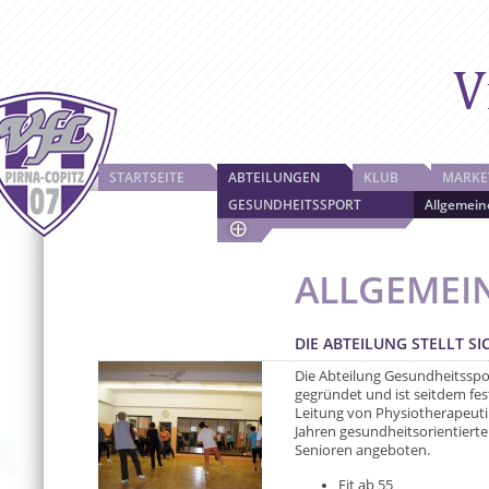
STARTSEITE
ABTEILUNGEN
KLUB
MARKE
GESUNDHEITSSPORT
Allgemein
ALLGEMEI
DIE ABTEILUNG STELLT SI
Die Abteilung Gesundheitsspo
gegründet und ist seitdem fes
Leitung von Physiotherapeutin
Jahren gesundheitsorientier
Senioren angeboten.
Fit ab 55