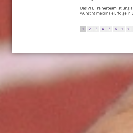
Das VFL Trainerteam ist unglau
wünscht maximale Erfolge in
1
2
3
4
5
6
»
»|