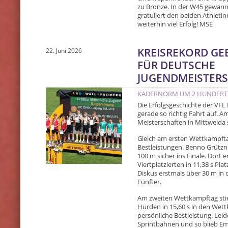
zu Bronze. In der W45 gewan
gratuliert den beiden Athleti
weiterhin viel Erfolg! MSE
KREISREKORD GE
22. Juni 2026
FÜR DEUTSCHE
JUGENDMEISTERS
KADERNORM UM 2 HUNDERTS
Die Erfolgsgeschichte der VFL 
gerade so richtig Fahrt auf.
Meisterschaften in Mittweida 
Gleich am ersten Wettkampfta
Bestleistungen. Benno Grützne
100 m sicher ins Finale. Dort e
Viertplatzierten in 11,38 s Pl
Diskus erstmals über 30 m in 
Fünfter.
Am zweiten Wettkampftag stieg
Hürden in 15,60 s in den Wettk
persönliche Bestleistung. Leid
Sprintbahnen und so blieb Emil