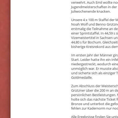
verwehrt. Auch Emil wollte n
Jugendmeisterschaften in der 
Juliwochenende knacken.
Unsere 4 x 100 m Staffel der M
Noah Wolf und Benno Grützner
erstmalig die Teilnahme an d
einer Sprintstaffel. In 44,59 s 
Vizemeistertitel in Sachsen 
44,80 s für Bochum. Gleichzeit
bisherige Kreisrekord aus dem 
Im ersten Jahr der Männer gi
Start. Leider hatte ihn ein I
niedergestreckt, wodurch ei
unmöglich war. Er musste als
und sicherte sich als einzige
Goldmedaille.
Zum Abschluss der Meistersc
Grützner über die 200 m an de
persönlichen Bestleistungen. 
holte sich das nächste Ticket 
Bronze und unterbot die gefo
fehlen zur Kadernorm nur noch
Alle Ergebnisse finden Sie un