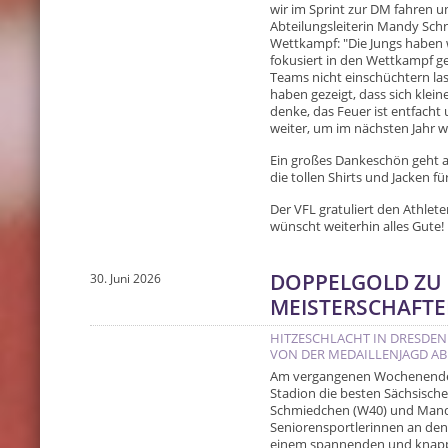
wir im Sprint zur DM fahren un
Abteilungsleiterin Mandy Sch
Wettkampf: "Die Jungs haben w
fokusiert in den Wettkampf g
Teams nicht einschüchtern las
haben gezeigt, dass sich klein
denke, das Feuer ist entfacht 
weiter, um im nächsten Jahr w
Ein großes Dankeschön geht a
die tollen Shirts und Jacken 
Der VFL gratuliert den Athlete
wünscht weiterhin alles Gute
DOPPELGOLD ZU
30. Juni 2026
MEISTERSCHAFT
HITZESCHLACHT IN DRESDEN
VON DER MEDAILLENJAGD AB
Am vergangenen Wochenende 
Stadion die besten Sächsisch
Schmiedchen (W40) und Mandy
Seniorensportlerinnen an den
einem spannenden und knappen