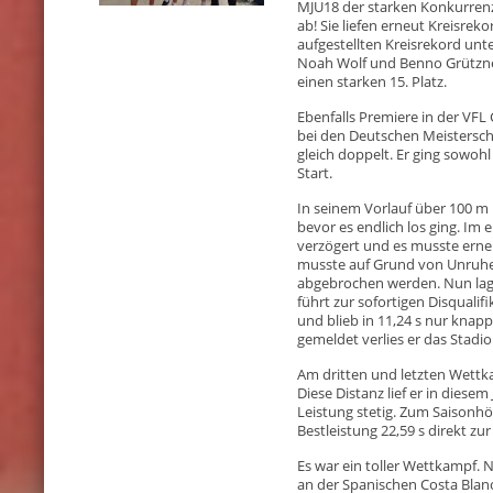
MJU18 der starken Konkurrenz 
ab! Sie liefen erneut Kreisrek
aufgestellten Kreisrekord unte
Noah Wolf und Benno Grützner
einen starken 15. Platz.
Ebenfalls Premiere in der VFL G
bei den Deutschen Meistersch
gleich doppelt. Er ging sowoh
Start.
In seinem Vorlauf über 100 m 
bevor es endlich los ging. Im 
verzögert und es musste erne
musste auf Grund von Unruhe 
abgebrochen werden. Nun lage
führt zur sofortigen Disqualif
und blieb in 11,24 s nur knapp
gemeldet verlies er das Stadion
Am dritten und letzten Wettk
Diese Distanz lief er in diesem
Leistung stetig. Zum Saisonhö
Bestleistung 22,59 s direkt z
Es war ein toller Wettkampf. 
an der Spanischen Costa Blan