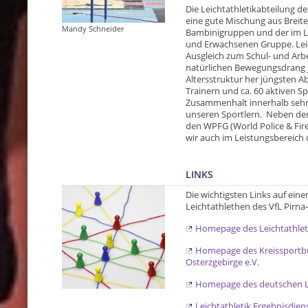
Die Leichtathletikabteilung de
eine gute Mischung aus Breit
Mandy Schneider
Bambinigruppen und der im Le
und Erwachsenen Gruppe. Leic
Ausgleich zum Schul- und Arb
natürlichen Bewegungsdrang je
Altersstruktur her jüngsten A
Trainern und ca. 60 aktiven Spo
Zusammenhalt innerhalb sehr
unseren Sportlern. Neben der
den WPFG (World Police & Fir
wir auch im Leistungsbereich d
LINKS
Die wichtigsten Links auf eine
Leichtathlethen des VfL Pirna-
Homepage des Leichtathle
Homepage des Kreissportbu
Osterzgebirge e.V.
Homepage des deutschen Le
Leichtathletik Ergebnisdien