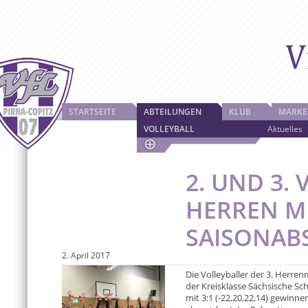
STARTSEITE
ABTEILUNGEN
KLUB
MARKE
VOLLEYBALL
Aktuelles
2. UND 3.
HERREN M
SAISONAB
2. April 2017
Die Volleyballer der 3. Herren
der Kreisklasse Sächsische Sch
mit 3:1 (-22,20,22,14) gewinn