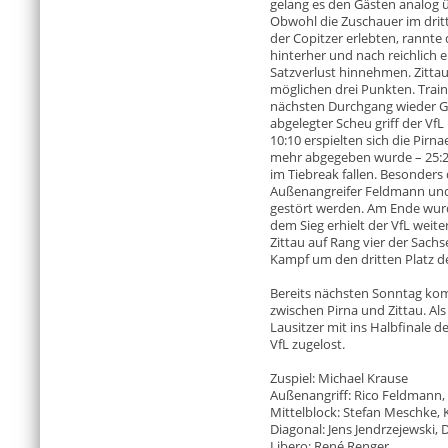
gelang es den Gästen analog ü
Obwohl die Zuschauer im dritte
der Copitzer erlebten, rannte
hinterher und nach reichlich
Satzverlust hinnehmen. Zittau
möglichen drei Punkten. Trai
nächsten Durchgang wieder Gr
abgelegter Scheu griff der Vf
10:10 erspielten sich die Pirn
mehr abgegeben wurde – 25:2
im Tiebreak fallen. Besonders
Außenangreifer Feldmann und 
gestört werden. Am Ende wurde
dem Sieg erhielt der VfL weite
Zittau auf Rang vier der Sachs
Kampf um den dritten Platz d
Bereits nächsten Sonntag ko
zwischen Pirna und Zittau. Als
Lausitzer mit ins Halbfinale
VfL zugelost.
Zuspiel: Michael Krause
Außenangriff: Rico Feldmann, 
Mittelblock: Stefan Meschke, K
Diagonal: Jens Jendrzejewski,
Libero: René Renger