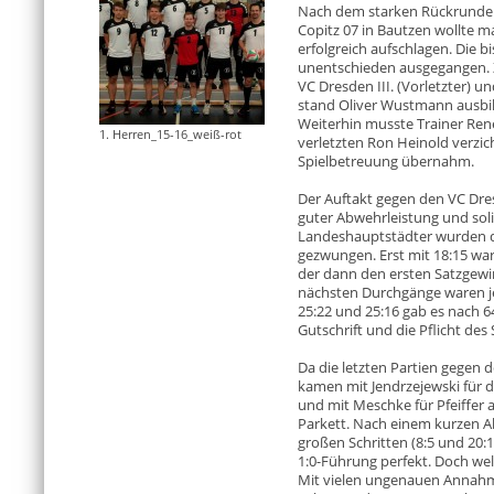
Nach dem starken Rückrundena
Copitz 07 in Bautzen wollte m
erfolgreich aufschlagen. Die b
unentschieden ausgegangen. 
VC Dresden III. (Vorletzter) un
stand Oliver Wustmann ausbil
Weiterhin musste Trainer René
1. Herren_15-16_weiß-rot
verletzten Ron Heinold verzic
Spielbetreuung übernahm.
Der Auftakt gegen den VC Dresd
guter Abwehrleistung und sol
Landeshauptstädter wurden di
gezwungen. Erst mit 18:15 war
der dann den ersten Satzgewin
nächsten Durchgänge waren jed
25:22 und 25:16 gab es nach 6
Gutschrift und die Pflicht des 
Da die letzten Partien gegen 
kamen mit Jendrzejewski für 
und mit Meschke für Pfeiffer a
Parkett. Nach einem kurzen Ab
großen Schritten (8:5 und 20:
1:0-Führung perfekt. Doch wel
Mit vielen ungenauen Annahm