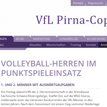
Kontakt
Impressum
NGEN
KLUB
MARKETING
JUNIORKLUB
KLUBCASINO
ALL
Aktuelles
Mannschaften
Training
Kontakt
Arch
VOLLEYBALL-HERREN IM
PUNKTSPIELEINSATZ
1. UND 2. MÄNNER MIT AUSWÄRTSAUFGABEN
Am Freitag abend trifft die 2. Herrenmannschaft in der Kreisklasse
Sächsische Schweiz/Osterzgebirge, Staffel Ost, auf die WSG Stürza,
mittlerweile einer der härtesten Konkurrenten der VfL-Männer in den
letzten Jahren. Nach dem Saisonstart mit einem Sieg und einer Niederlage