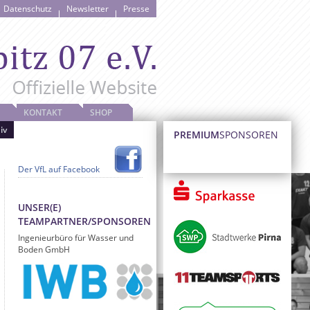
Datenschutz
Newsletter
Presse
KONTAKT
SHOP
iv
PREMIUM
SPONSOREN
Der VfL auf Facebook
UNSER(E)
TEAMPARTNER/SPONSOREN
Ingenieurbüro für Wasser und
Boden GmbH