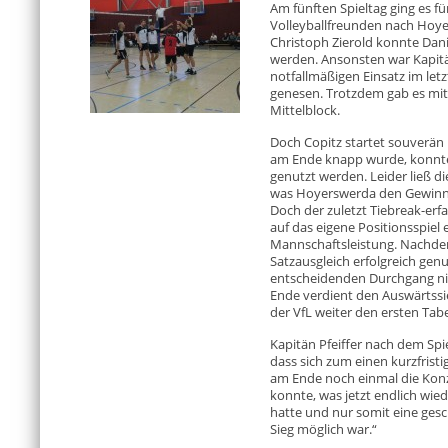
Am fünften Spieltag ging es fü
Volleyballfreunden nach Hoye
Christoph Zierold konnte Dani
werden. Ansonsten war Kapitä
notfallmäßigen Einsatz im let
genesen. Trotzdem gab es mit
Mittelblock.
Doch Copitz startet souverän 
am Ende knapp wurde, konnte 
genutzt werden. Leider ließ di
was Hoyerswerda den Gewinn 
Doch der zuletzt Tiebreak-erfa
auf das eigene Positionsspiel
Mannschaftsleistung. Nachdem 
Satzausgleich erfolgreich genu
entscheidenden Durchgang ni
Ende verdient den Auswärtssie
der VfL weiter den ersten Tab
Kapitän Pfeiffer nach dem Spie
dass sich zum einen kurzfristi
am Ende noch einmal die Konz
konnte, was jetzt endlich wied
hatte und nur somit eine ges
Sieg möglich war.“