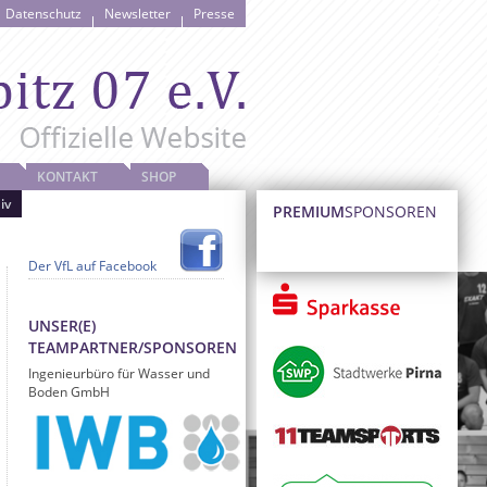
Datenschutz
Newsletter
Presse
KONTAKT
SHOP
iv
PREMIUM
SPONSOREN
Der VfL auf Facebook
UNSER(E)
TEAMPARTNER/SPONSOREN
Ingenieurbüro für Wasser und
Boden GmbH