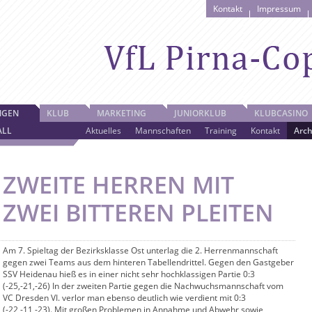
Kontakt
Impressum
NGEN
KLUB
MARKETING
JUNIORKLUB
KLUBCASINO
ALL
Aktuelles
Mannschaften
Training
Kontakt
Arch
ZWEITE HERREN MIT
ZWEI BITTEREN PLEITEN
Am 7. Spieltag der Bezirksklasse Ost unterlag die 2. Herrenmannschaft
gegen zwei Teams aus dem hinteren Tabellendrittel. Gegen den Gastgeber
SSV Heidenau hieß es in einer nicht sehr hochklassigen Partie 0:3
(-25,-21,-26) In der zweiten Partie gegen die Nachwuchsmannschaft vom
VC Dresden VI. verlor man ebenso deutlich wie verdient mit 0:3
(-22,-11,-23). Mit großen Problemen in Annahme und Abwehr sowie