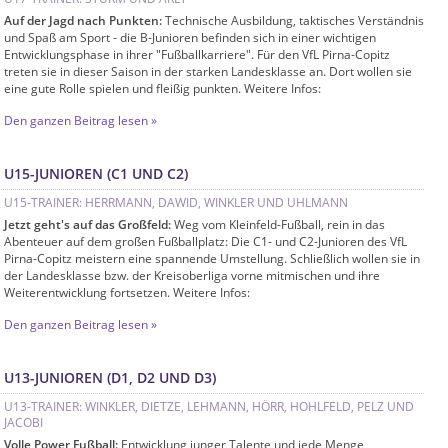
Auf der Jagd nach Punkten:
Technische Ausbildung, taktisches Verständnis
und Spaß am Sport - die B-Junioren befinden sich in einer wichtigen
Entwicklungsphase in ihrer "Fußballkarriere". Für den VfL Pirna-Copitz
treten sie in dieser Saison in der starken Landesklasse an. Dort wollen sie
eine gute Rolle spielen und fleißig punkten. Weitere Infos:
Den ganzen Beitrag lesen »
U15-JUNIOREN (C1 UND C2)
U15-TRAINER: HERRMANN, DAWID, WINKLER UND UHLMANN
Jetzt geht's auf das Großfeld:
Weg vom Kleinfeld-Fußball, rein in das
Abenteuer auf dem großen Fußballplatz: Die C1- und C2-Junioren des VfL
Pirna-Copitz meistern eine spannende Umstellung. Schließlich wollen sie in
der Landesklasse bzw. der Kreisoberliga vorne mitmischen und ihre
Weiterentwicklung fortsetzen. Weitere Infos:
Den ganzen Beitrag lesen »
U13-JUNIOREN (D1, D2 UND D3)
U13-TRAINER: WINKLER, DIETZE, LEHMANN, HÖRR, HOHLFELD, PELZ UND
JACOBI
Volle Power Fußball:
Entwicklung junger Talente und jede Menge