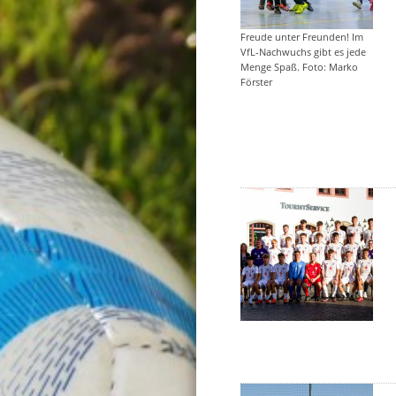
Freude unter Freunden! Im
VfL-Nachwuchs gibt es jede
Menge Spaß. Foto: Marko
Förster