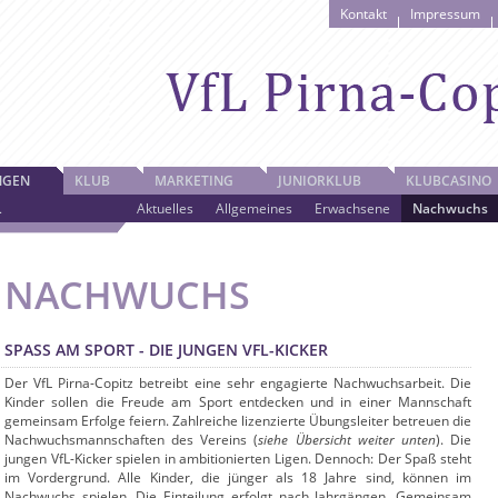
Kontakt
Impressum
NGEN
KLUB
MARKETING
JUNIORKLUB
KLUBCASINO
L
Aktuelles
Allgemeines
Erwachsene
Nachwuchs
NACHWUCHS
SPASS AM SPORT - DIE JUNGEN VFL-KICKER
Der VfL Pirna-Copitz betreibt eine sehr engagierte Nachwuchsarbeit. Die
Kinder sollen die Freude am Sport entdecken und in einer Mannschaft
gemeinsam Erfolge feiern. Zahlreiche lizenzierte Übungsleiter betreuen die
Nachwuchsmannschaften des Vereins (
siehe Übersicht weiter unten
). Die
jungen VfL-Kicker spielen in ambitionierten Ligen. Dennoch: Der Spaß steht
im Vordergrund. Alle Kinder, die jünger als 18 Jahre sind, können im
Nachwuchs spielen. Die Einteilung erfolgt nach Jahrgängen. Gemeinsam