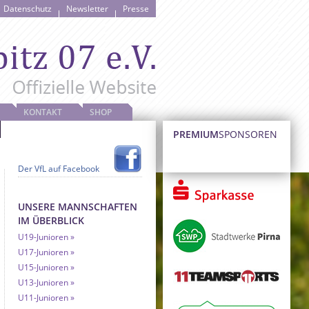
Datenschutz
Newsletter
Presse
KONTAKT
SHOP
PREMIUM
SPONSOREN
Der VfL auf Facebook
UNSERE MANNSCHAFTEN
IM ÜBERBLICK
U19-Junioren
U17-Junioren
U15-Junioren
U13-Junioren
U11-Junioren