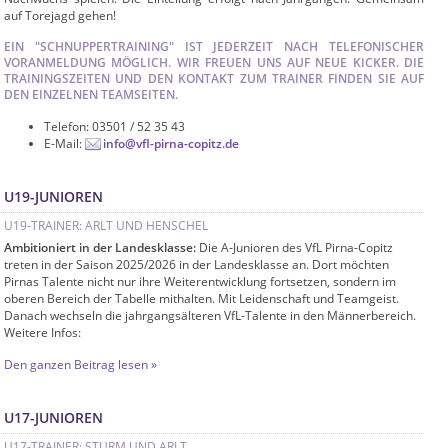
auf Torejagd gehen!
EIN "SCHNUPPERTRAINING" IST JEDERZEIT NACH TELEFONISCHER
VORANMELDUNG MÖGLICH. WIR FREUEN UNS AUF NEUE KICKER. DIE
TRAININGSZEITEN UND DEN KONTAKT ZUM TRAINER FINDEN SIE AUF
DEN EINZELNEN TEAMSEITEN.
Telefon: 03501 / 52 35 43
E-Mail:
info@vfl-pirna-copitz.de
U19-JUNIOREN
U19-TRAINER: ARLT UND HENSCHEL
Ambitioniert in der Landesklasse:
Die A-Junioren des VfL Pirna-Copitz
treten in der Saison 2025/2026 in der Landesklasse an. Dort möchten
Pirnas Talente nicht nur ihre Weiterentwicklung fortsetzen, sondern im
oberen Bereich der Tabelle mithalten. Mit Leidenschaft und Teamgeist.
Danach wechseln die jahrgangsälteren VfL-Talente in den Männerbereich.
Weitere Infos:
Den ganzen Beitrag lesen »
U17-JUNIOREN
U17-TRAINER: STURM UND ARLT