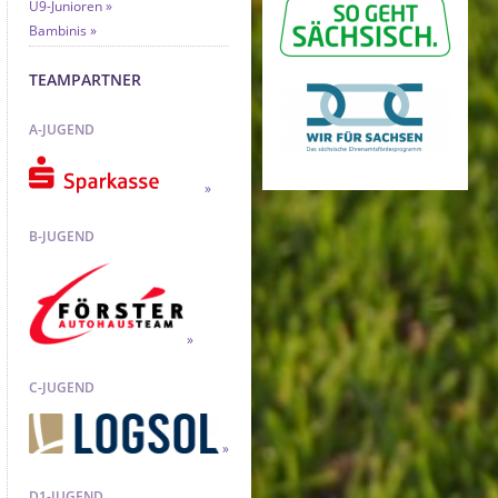
U9-Junioren
Bambinis
TEAMPARTNER
A-JUGEND
B-JUGEND
C-JUGEND
D1-JUGEND