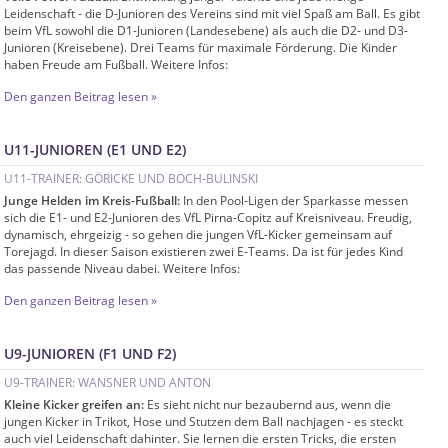
Leidenschaft - die D-Junioren des Vereins sind mit viel Spaß am Ball. Es gibt
beim VfL sowohl die D1-Junioren (Landesebene) als auch die D2- und D3-
Junioren (Kreisebene). Drei Teams für maximale Förderung. Die Kinder
haben Freude am Fußball. Weitere Infos:
Den ganzen Beitrag lesen »
U11-JUNIOREN (E1 UND E2)
U11-TRAINER: GÖRICKE UND BOCH-BULINSKI
Junge Helden im Kreis-Fußball:
In den Pool-Ligen der Sparkasse messen
sich die E1- und E2-Junioren des VfL Pirna-Copitz auf Kreisniveau. Freudig,
dynamisch, ehrgeizig - so gehen die jungen VfL-Kicker gemeinsam auf
Torejagd. In dieser Saison existieren zwei E-Teams. Da ist für jedes Kind
das passende Niveau dabei. Weitere Infos:
Den ganzen Beitrag lesen »
U9-JUNIOREN (F1 UND F2)
U9-TRAINER: WANSNER UND ANTON
Kleine Kicker greifen an:
Es sieht nicht nur bezaubernd aus, wenn die
jungen Kicker in Trikot, Hose und Stutzen dem Ball nachjagen - es steckt
auch viel Leidenschaft dahinter. Sie lernen die ersten Tricks, die ersten