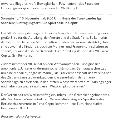
erwartet. Eleganz, Kraft, Beweglichkeit, Faszination – das Finale der
Landesliga verspricht einen spannenden Wettkampf.
Sonnabend, 10. November, ab 9.00 Uhr: Finale der Turn-Landesliga
Sachsen; Austragungsort: BSZ-Sporthalle in Copitz
Der VfL Pirna-Copitz fungiert dabei als Ausrichter der Veranstaltung – eine
große Ehre für die Abteilung, den Verein und die Stadt Pirna. Es kämpfen
die besten sächsischen Mannschaften um den Sachsenmeistertitel. „Dabei
sind sowohl die Kinder als auch die Männer- und Frauenmannschaften zu
sehen“, erklärte die stellvertretende Turn-Abteilungsleiterin des VfL Pirna-
Copitz, Grit Reimann.
Zudem nimmt der VfL selbst an den Wettkämpfen teil – und gibt sich
ambitioniert.„Unsere Kindermannschaft kämpft am Samstagnachmittag
um eine Medaille“, sagte Reimann. „Die Frauenmannschaft des Vereins hat
das Ziel, am Samstagvormittag den Klassenerhalt in der 2. Turn-
Sachsenliga zu erreichen. In der letzten Woche waren wir im Trainingslager
und haben uns gezielt auf diesen Wettkampf vorbereitet.“
Der Verein hält am Wettkampftag ein Imbiss- und Getränkeangebot bereit.
Alle Zuschauer können direkt am Veranstaltungstag zur Sporthalle des
Berufsschulzentrums in Pirna-Copitz kommen – die Turn-Höhepunkte
beginnen ab 9.00 Uhr.
Pressemitteilung des Vereins