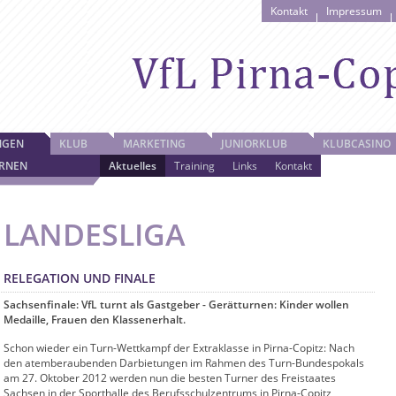
Kontakt
Impressum
NGEN
KLUB
MARKETING
JUNIORKLUB
KLUBCASINO
RNEN
Aktuelles
Training
Links
Kontakt
LANDESLIGA
RELEGATION UND FINALE
Sachsenfinale: VfL turnt als Gastgeber - Gerätturnen: Kinder wollen
Medaille, Frauen den Klassenerhalt.
Schon wieder ein Turn-Wettkampf der Extraklasse in Pirna-Copitz: Nach
den atemberaubenden Darbietungen im Rahmen des Turn-Bundespokals
am 27. Oktober 2012 werden nun die besten Turner des Freistaates
Sachsen in der Sporthalle des Berufsschulzentrums in Pirna-Copitz