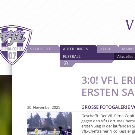
STARTSEITE
ABTEILUNGEN
KLUB
MARKE
FUSSBALL
Aktuelles
3:0! VFL E
ERSTEN SA
GROSSE FOTOGALERIE V
30. November 2025
Geschafft! Der VfL Pirna-Copit
gegen den VfB Fortuna Chemni
ersten Sieg in der laufenden 
VfL-Cheftrainer Nico Kessler g