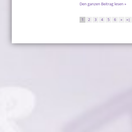
Den ganzen Beitrag lesen »
1
2
3
4
5
6
»
»|