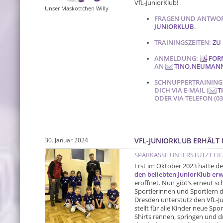
VfL-JuniorKlub!
Unser Maskottchen Willy
FRAGEN UND ANTWO
JUNIORKLUB
.
TRAININGSZEITEN:
ZU 
ANMELDUNG:
FOR
AN
TINO.NEUMAN
SCHNUPPERTRAINING:
DICH VIA E-MAIL
(
T
ODER VIA TELEFON (035
30. Januar 2024
VFL-JUNIORKLUB ERHÄLT
SPARKASSE UNTERSTÜTZT LI
Erst im Oktober 2023 hatte de
den beliebten JuniorKlub erw
eröffnet. Nun gibt’s erneut 
Sportlerinnen und Sportlern d
Dresden unterstütz den VfL-J
stellt für alle Kinder neue Spo
Shirts rennen, springen und dr