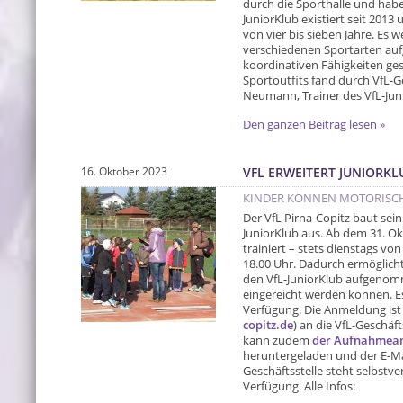
durch die Sporthalle und hab
JuniorKlub existiert seit 2013 
von vier bis sieben Jahre. Es 
verschiedenen Sportarten auf
koordinativen Fähigkeiten ge
Sportoutfits fand durch VfL-G
Neumann, Trainer des VfL-Junio
Den ganzen Beitrag lesen »
16. Oktober 2023
VFL ERWEITERT JUNIORK
KINDER KÖNNEN MOTORISCH
Der VfL Pirna-Copitz baut se
JuniorKlub aus. Ab dem 31. O
trainiert – stets dienstags von
18.00 Uhr. Dadurch ermöglicht
den VfL-JuniorKlub aufgeno
eingereicht werden können. Es
Verfügung. Die Anmeldung ist v
copitz.de
) an die VfL-Geschäf
kann zudem
der Aufnahmeant
heruntergeladen und der E-Ma
Geschäftsstelle steht selbstv
Verfügung. Alle Infos: