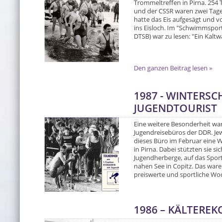
Trommeltreffen in Pirna. 254
und der CSSR waren zwei Tage 
hatte das Eis aufgesägt und v
ins Eisloch. Im "Schwimmspo
DTSB) war zu lesen: "Ein Kaltw
Den ganzen Beitrag lesen »
1987 - WINTERS
JUGENDTOURIST
Eine weitere Besonderheit wa
Jugendreisebüros der DDR. Jew
dieses Büro im Februar ein
in Pirna. Dabei stützten sie sic
Jugendherberge, auf das Spor
nahen See in Copitz. Das ware
preiswerte und sportliche Woch
1986 – KÄLTERE