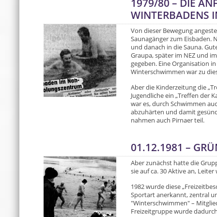
1979/80 – DIE A
WINTERBADENS I
Von dieser Bewegung angestec
Saunagänger zum Eisbaden. N
und danach in die Sauna. Gut
Graupa, später im NEZ und im
gegeben. Eine Organisation i
Winterschwimmen war zu dies
Aber die Kinderzeitung die „T
Jugendliche ein „Treffen der 
war es, durch Schwimmen auch 
abzuhärten und damit gesünde
nahmen auch Pirnaer teil.
01.12.1981 – GR
Aber zunächst hatte die Grupp
sie auf ca. 30 Aktive an, Leite
1982 wurde diese „Freizeitbe
Sportart anerkannt, zentral u
"Winterschwimmen" – Mitglied
Freizeitgruppe wurde dadurc