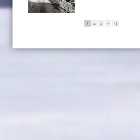
1
2
3
»
»|