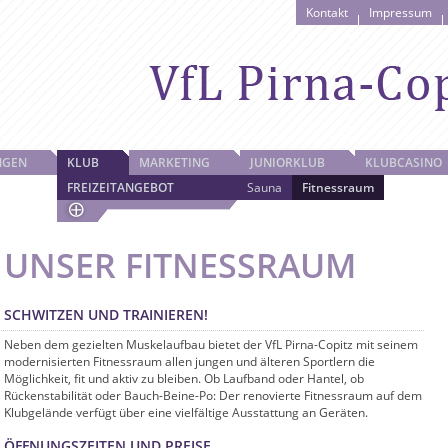
Kontakt
Impressum
NGEN
KLUB
MARKETING
JUNIORKLUB
KLUBCASINO
FREIZEITANGEBOT
Sauna
Fitnessraum
UNSER FITNESSRAUM
SCHWITZEN UND TRAINIEREN!
Neben dem gezielten Muskelaufbau bietet der VfL Pirna-Copitz mit seinem
modernisierten Fitnessraum allen jungen und älteren Sportlern die
Möglichkeit, fit und aktiv zu bleiben. Ob Laufband oder Hantel, ob
Rückenstabilität oder Bauch-Beine-Po: Der renovierte Fitnessraum auf dem
Klubgelände verfügt über eine vielfältige Ausstattung an Geräten.
ÖFFNUNGSZEITEN UND PREISE