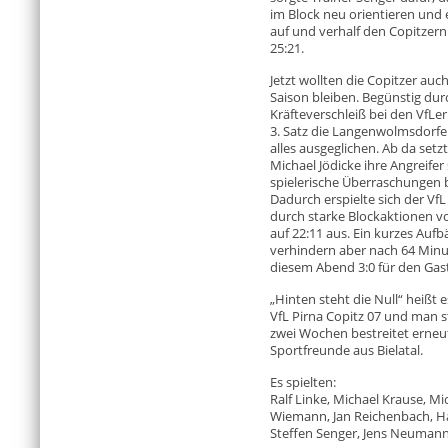
im Block neu orientieren und e
auf und verhalf den Copitzer
25:21.
Jetzt wollten die Copitzer auc
Saison bleiben. Begünstig dur
Kräfteverschleiß bei den VfLe
3. Satz die Langenwolmsdorfer
alles ausgeglichen. Ab da set
Michael Jödicke ihre Angreifer
spielerische Überraschungen b
Dadurch erspielte sich der VfL
durch starke Blockaktionen v
auf 22:11 aus. Ein kurzes Auf
verhindern aber nach 64 Minu
diesem Abend 3:0 für den Gas
„Hinten steht die Null“ heißt
VfL Pirna Copitz 07 und man s
zwei Wochen bestreitet erneut
Sportfreunde aus Bielatal.
Es spielten:
Ralf Linke, Michael Krause, Mi
Wiemann, Jan Reichenbach, H
Steffen Senger, Jens Neuman