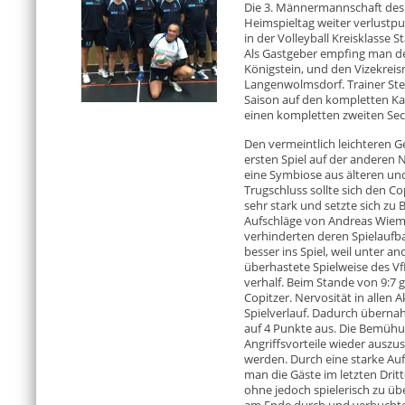
Die 3. Männermannschaft des 
Heimspieltag weiter verlustpu
in der Volleyball Kreisklasse S
Als Gastgeber empfing man de
Königstein, und den Vizekrei
Langenwolmsdorf. Trainer Stef
Saison auf den kompletten Ka
einen kompletten zweiten Sech
Den vermeintlich leichteren 
ersten Spiel auf der anderen N
eine Symbiose aus älteren und
Trugschluss sollte sich den C
sehr stark und setzte sich zu 
Aufschläge von Andreas Wiem
verhinderten deren Spielaufb
besser ins Spiel, weil unter 
überhastete Spielweise des V
verhalf. Beim Stande von 9:7 g
Copitzer. Nervosität in allen 
Spielverlauf. Dadurch überna
auf 4 Punkte aus. Die Bemühu
Angriffsvorteile wieder auszu
werden. Durch eine starke Au
man die Gäste im letzten Drit
ohne jedoch spielerisch zu üb