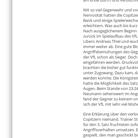
am Ende durch und verbuchte d
Mit so viel Gegenwehr und vo
Nervosität hatten die Copitze
Bank und einige Spielerwechse
erleichtern. Was auch bis kurz
Nach ausgeglichenem Beginn 
zurück im Spielaufbau des Vf
Libero Andreas Thiel und wuch
immer weiter ab. Eine gute Bloc
Angriffsbemühungen des Gegn
der VfL schon als Sieger. Doch
eingefahren werden. Druckvoll
brachten die bisher gut funk
unter Zugzwang. Dazu kam, das
werden konnte. Die Königstei
hatte die Möglichkeit des Sat
Augen. Beim Stande von 23:24
Neumann sehenswert im Angri
fand der Gegner zu keinem or
sich der VfL mit sehr viel Mühe
Eine Erklärung über den verlo
Copitzern niemand. Trainer S
für den 3. Satz fruchteten sof
Angriffsverhalten umsetzen. 
gespielt, den man geschickt b