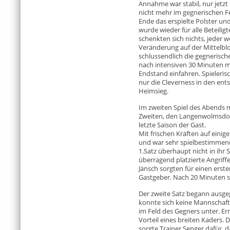
Annahme war stabil, nur jetzt 
nicht mehr im gegnerischen Fe
Ende das erspielte Polster un
wurde wieder für alle Beteili
schenkten sich nichts, jeder w
Veränderung auf der Mittelbl
schlussendlich die gegneris
nach intensiven 30 Minuten mi
Endstand einfahren. Spielerisc
nur die Cleverness in den en
Heimsieg.
Im zweiten Spiel des Abends 
Zweiten, den Langenwolmsdorf
letzte Saison der Gast.
Mit frischen Kräften auf einig
und war sehr spielbestimmen
1.Satz überhaupt nicht in ihr
überragend platzierte Angriff
Jänsch sorgten für einen erst
Gastgeber. Nach 20 Minuten st
Der zweite Satz begann ausge
konnte sich keine Mannschaft 
im Feld des Gegners unter. Er
Vorteil eines breiten Kaders.
sorgte Trainer Senger dafür, 