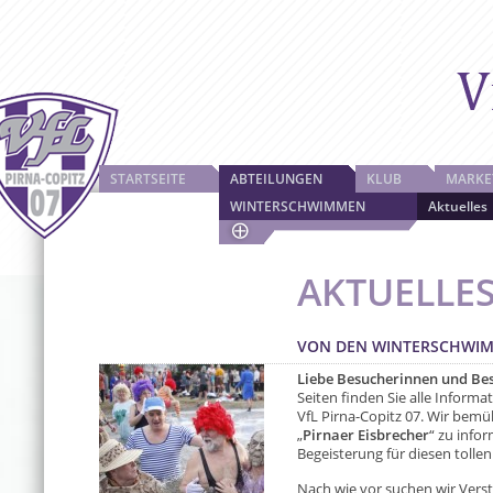
STARTSEITE
ABTEILUNGEN
KLUB
MARKE
WINTERSCHWIMMEN
Aktuelles
AKTUELLE
VON DEN WINTERSCHWI
Liebe Besucherinnen und Be
Seiten finden Sie alle Infor
VfL Pirna-Copitz 07. Wir bem
„
Pirnaer Eisbrecher
“ zu info
Begeisterung für diesen tolle
Nach wie vor suchen wir Vers