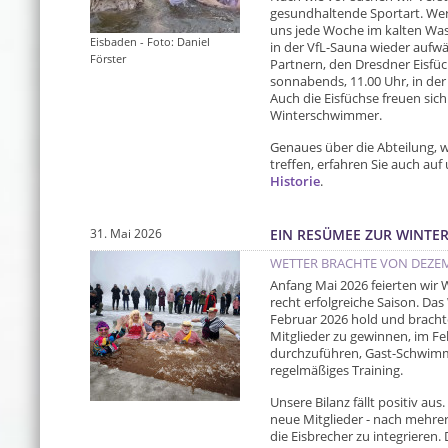
gesundhaltende Sportart. Wer
uns jede Woche im kalten Wa
Eisbaden - Foto: Daniel
in der VfL-Sauna wieder aufw
Förster
Partnern, den Dresdner Eisfüc
sonnabends, 11.00 Uhr, in der
Auch die Eisfüchse freuen sic
Winterschwimmer.
Genaues über die Abteilung, 
treffen, erfahren Sie auch auf
Historie
.
31. Mai 2026
EIN RESÜMEE ZUR WINTER
WETTER BRACHTE VON DEZEMB
Anfang Mai 2026 feierten wir
recht erfolgreiche Saison. Da
Februar 2026 hold und brachte
Mitglieder zu gewinnen, im Fe
durchzuführen, Gast-Schwim
regelmäßiges Training.
Unsere Bilanz fällt positiv aus
neue Mitglieder - nach mehrer
die Eisbrecher zu integrieren.