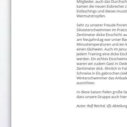
Mitglieder, auch das Durchschn
kamen die neuen Eisbrecher zu
Eisfaschings und dieses musst
Wermutstropfen.
Sehr zu unserer Freude frore
Silvesterschwimmen im Pratzs
Zentimeter dicke Eisschicht a
am Neujahrstag war unser Bad
Minustemperaturen und ein k
einen Glühwein. Auch im Janu
jedem Training eine dicke Ei
werden. Ein echtes Eisschwimm
waren wir zudem Gast in Oede
Zentimeter dick. Ähnlich in Fa
Schneise in Eis gebrochen (si
Winterschwimmer das Anbaden
ausrichten.
In diese Saison fielen große Ge
dass unsere Gruppe auch hier
Autor: Rolf Reichel, VfL-Abteil