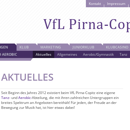
Kontakt
Impressum
NGEN
KLUB
MARKETING
JUNIORKLUB
KLUBCASINO
D AEROBIC
Aktuelles
Allgemeines
Aerobic/Gymnastik
Tanz
AKTUELLES
Seit Beginn des Jahres 2012 existiert beim VfL Pirna-Copitz eine eigene
Tanz-
und
Aerobic-
Abteilung, die mit ihren zahlreichen Untergruppen ein
breites Spektrum an Angeboten bereithält! Für jeden, der Freude an der
Bewegung zur Musik hat, ist hier etwas dabei!