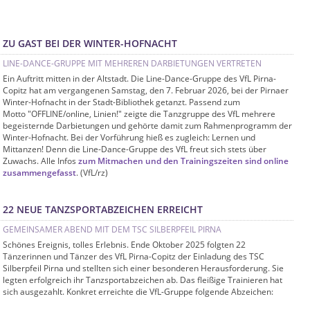
ZU GAST BEI DER WINTER-HOFNACHT
LINE-DANCE-GRUPPE MIT MEHREREN DARBIETUNGEN VERTRETEN
Ein Auftritt mitten in der Altstadt. Die Line-Dance-Gruppe des VfL Pirna-
Copitz hat am vergangenen Samstag, den 7. Februar 2026, bei der Pirnaer
Winter-Hofnacht in der Stadt-Bibliothek getanzt. Passend zum
Motto "OFFLINE/online, Linien!" zeigte die Tanzgruppe des VfL mehrere
begeisternde Darbietungen und gehörte damit zum Rahmenprogramm der
Winter-Hofnacht. Bei der Vorführung hieß es zugleich: Lernen und
Mittanzen! Denn die Line-Dance-Gruppe des VfL freut sich stets über
Zuwachs. Alle Infos
zum Mitmachen und den Trainingszeiten sind online
zusammengefasst
. (VfL/rz)
22 NEUE TANZSPORTABZEICHEN ERREICHT
GEMEINSAMER ABEND MIT DEM TSC SILBERPFEIL PIRNA
Schönes Ereignis, tolles Erlebnis. Ende Oktober 2025 folgten 22
Tänzerinnen und Tänzer des VfL Pirna-Copitz der Einladung des TSC
Silberpfeil Pirna und stellten sich einer besonderen Herausforderung. Sie
legten erfolgreich ihr Tanzsportabzeichen ab. Das fleißige Trainieren hat
sich ausgezahlt. Konkret erreichte die VfL-Gruppe folgende Abzeichen: