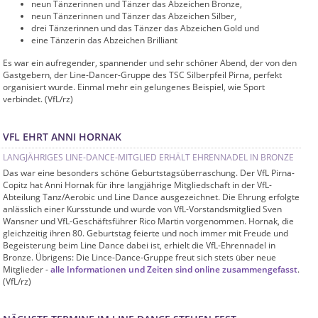
neun Tänzerinnen und Tänzer das Abzeichen Bronze,
neun Tänzerinnen und Tänzer das Abzeichen Silber,
drei Tänzerinnen und das Tänzer das Abzeichen Gold und
eine Tänzerin das Abzeichen Brilliant
Es war ein aufregender, spannender und sehr schöner Abend, der von den
Gastgebern, der Line-Dancer-Gruppe des TSC Silberpfeil Pirna, perfekt
organisiert wurde. Einmal mehr ein gelungenes Beispiel, wie Sport
verbindet. (VfL/rz)
VFL EHRT ANNI HORNAK
LANGJÄHRIGES LINE-DANCE-MITGLIED ERHÄLT EHRENNADEL IN BRONZE
Das war eine besonders schöne Geburtstagsüberraschung. Der VfL Pirna-
Copitz hat Anni Hornak für ihre langjährige Mitgliedschaft in der VfL-
Abteilung Tanz/Aerobic und Line Dance ausgezeichnet. Die Ehrung erfolgte
anlässlich einer Kursstunde und wurde von VfL-Vorstandsmitglied Sven
Wansner und VfL-Geschäftsführer Rico Martin vorgenommen. Hornak, die
gleichzeitig ihren 80. Geburtstag feierte und noch immer mit Freude und
Begeisterung beim Line Dance dabei ist, erhielt die VfL-Ehrennadel in
Bronze. Übrigens: Die Lince-Dance-Gruppe freut sich stets über neue
Mitglieder -
alle Informationen und Zeiten sind online zusammengefasst
.
(VfL/rz)