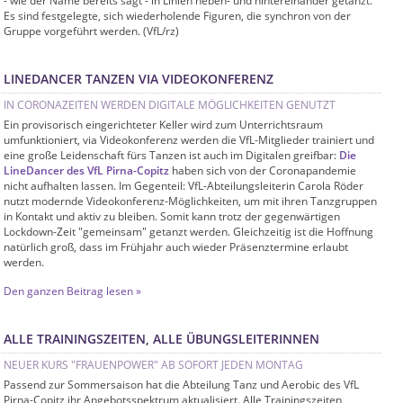
- wie der Name bereits sagt - in Linien neben- und hintereinander getanzt.
Es sind festgelegte, sich wiederholende Figuren, die synchron von der
Gruppe vorgeführt werden. (VfL/rz)
LINEDANCER TANZEN VIA VIDEOKONFERENZ
IN CORONAZEITEN WERDEN DIGITALE MÖGLICHKEITEN GENUTZT
Ein provisorisch eingerichteter Keller wird zum Unterrichtsraum
umfunktioniert, via Videokonferenz werden die VfL-Mitglieder trainiert und
eine große Leidenschaft fürs Tanzen ist auch im Digitalen greifbar:
Die
LineDancer des VfL Pirna-Copitz
haben sich von der Coronapandemie
nicht aufhalten lassen. Im Gegenteil: VfL-Abteilungsleiterin Carola Röder
nutzt modernde Videokonferenz-Möglichkeiten, um mit ihren Tanzgruppen
in Kontakt und aktiv zu bleiben. Somit kann trotz der gegenwärtigen
Lockdown-Zeit "gemeinsam" getanzt werden. Gleichzeitig ist die Hoffnung
natürlich groß, dass im Frühjahr auch wieder Präsenztermine erlaubt
werden.
Den ganzen Beitrag lesen »
ALLE TRAININGSZEITEN, ALLE ÜBUNGSLEITERINNEN
NEUER KURS "FRAUENPOWER" AB SOFORT JEDEN MONTAG
Passend zur Sommersaison hat die Abteilung Tanz und Aerobic des VfL
Pirna-Copitz ihr Angebotsspektrum aktualisiert. Alle Trainingszeiten