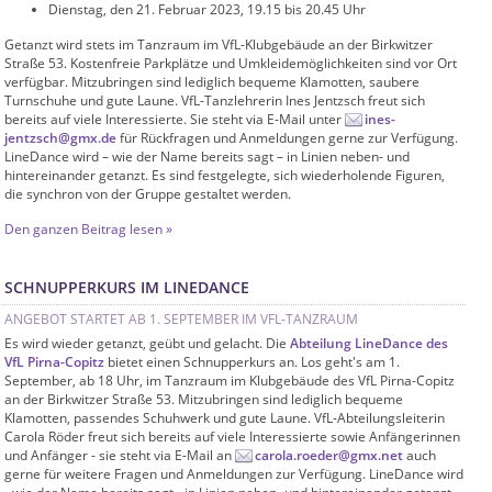
Dienstag, den 21. Februar 2023, 19.15 bis 20.45 Uhr
Getanzt wird stets im Tanzraum im VfL-Klubgebäude an der Birkwitzer
Straße 53. Kostenfreie Parkplätze und Umkleidemöglichkeiten sind vor Ort
verfügbar. Mitzubringen sind lediglich bequeme Klamotten, saubere
Turnschuhe und gute Laune. VfL-Tanzlehrerin Ines Jentzsch freut sich
bereits auf viele Interessierte. Sie steht via E-Mail unter
ines-
jentzsch@gmx.de
für Rückfragen und Anmeldungen gerne zur Verfügung.
LineDance wird – wie der Name bereits sagt – in Linien neben- und
hintereinander getanzt. Es sind festgelegte, sich wiederholende Figuren,
die synchron von der Gruppe gestaltet werden.
Den ganzen Beitrag lesen »
SCHNUPPERKURS IM LINEDANCE
ANGEBOT STARTET AB 1. SEPTEMBER IM VFL-TANZRAUM
Es wird wieder getanzt, geübt und gelacht. Die
Abteilung LineDance des
VfL Pirna-Copitz
bietet einen Schnupperkurs an. Los geht's am 1.
September, ab 18 Uhr, im Tanzraum im Klubgebäude des VfL Pirna-Copitz
an der Birkwitzer Straße 53. Mitzubringen sind lediglich bequeme
Klamotten, passendes Schuhwerk und gute Laune. VfL-Abteilungsleiterin
Carola Röder freut sich bereits auf viele Interessierte sowie Anfängerinnen
und Anfänger - sie steht via E-Mail an
carola.roeder@gmx.net
auch
gerne für weitere Fragen und Anmeldungen zur Verfügung. LineDance wird