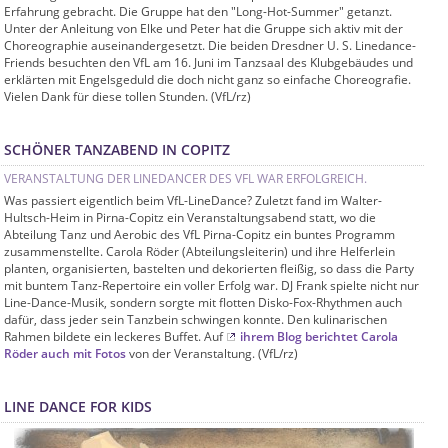
Erfahrung gebracht. Die Gruppe hat den "Long-Hot-Summer" getanzt.
Unter der Anleitung von Elke und Peter hat die Gruppe sich aktiv mit der
Choreographie auseinandergesetzt. Die beiden Dresdner U. S. Linedance-
Friends besuchten den VfL am 16. Juni im Tanzsaal des Klubgebäudes und
erklärten mit Engelsgeduld die doch nicht ganz so einfache Choreografie.
Vielen Dank für diese tollen Stunden. (VfL/rz)
SCHÖNER TANZABEND IN COPITZ
VERANSTALTUNG DER LINEDANCER DES VFL WAR ERFOLGREICH.
Was passiert eigentlich beim VfL-LineDance? Zuletzt fand im Walter-
Hultsch-Heim in Pirna-Copitz ein Veranstaltungsabend statt, wo die
Abteilung Tanz und Aerobic des VfL Pirna-Copitz ein buntes Programm
zusammenstellte. Carola Röder (Abteilungsleiterin) und ihre Helferlein
planten, organisierten, bastelten und dekorierten fleißig, so dass die Party
mit buntem Tanz-Repertoire ein voller Erfolg war. DJ Frank spielte nicht nur
Line-Dance-Musik, sondern sorgte mit flotten Disko-Fox-Rhythmen auch
dafür, dass jeder sein Tanzbein schwingen konnte. Den kulinarischen
Rahmen bildete ein leckeres Buffet. Auf
ihrem Blog berichtet Carola
Röder auch mit Fotos
von der Veranstaltung. (VfL/rz)
LINE DANCE FOR KIDS