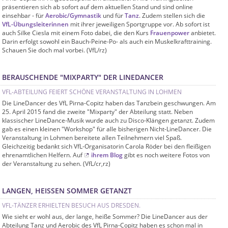
präsentieren sich ab sofort auf dem aktuellen Stand und sind online
einsehbar - für
Aerobic/Gymnastik
und für
Tanz
. Zudem stellen sich die
VfL-Übungsleiterinnen
mit ihrer jeweiligen Sportgruppe vor. Ab sofort ist
auch Silke Ciesla mit einem Foto dabei, die den Kurs
Frauenpower
anbietet.
Darin erfolgt sowohl ein Bauch-Peine-Po- als auch ein Muskelkrafttraining.
Schauen Sie doch mal vorbei. (VfL/rz)
BERAUSCHENDE "MIXPARTY" DER LINEDANCER
VFL-ABTEILUNG FEIERT SCHÖNE VERANSTALTUNG IN LOHMEN
Die LineDancer des VfL Pirna-Copitz haben das Tanzbein geschwungen. Am
25. April 2015 fand die zweite "Mixparty" der Abteilung statt. Neben
klassischer LineDance-Musik wurde auch zu Disco-Klängen getanzt. Zudem
gab es einen kleinen "Workshop" für alle bisherigen Nicht-LineDancer. Die
Veranstaltung in Lohmen bereitete allen Teilnehmern viel Spaß.
Gleichzeitig bedankt sich VfL-Organisatorin Carola Röder bei den fleißigen
ehrenamtlichen Helfern. Auf
ihrem Blog
gibt es noch weitere Fotos von
der Veranstaltung zu sehen. (VfL/cr,rz)
LANGEN, HEISSEN SOMMER GETANZT
VFL-TÄNZER ERHIELTEN BESUCH AUS DRESDEN.
Wie sieht er wohl aus, der lange, heiße Sommer? Die LineDancer aus der
Abteilung Tanz und Aerobic des VfL Pirna-Copitz haben es schon mal in