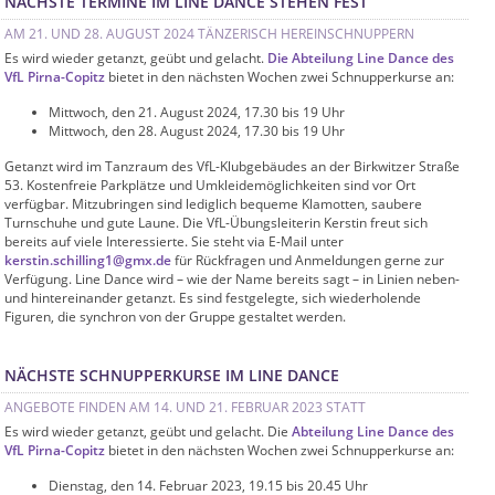
NÄCHSTE TERMINE IM LINE DANCE STEHEN FEST
AM 21. UND 28. AUGUST 2024 TÄNZERISCH HEREINSCHNUPPERN
Es wird wieder getanzt, geübt und gelacht.
Die Abteilung Line Dance des
VfL Pirna-Copitz
bietet in den nächsten Wochen zwei Schnupperkurse an:
Mittwoch, den 21. August 2024, 17.30 bis 19 Uhr
Mittwoch, den 28. August 2024, 17.30 bis 19 Uhr
Getanzt wird im Tanzraum des VfL-Klubgebäudes an der Birkwitzer Straße
53. Kostenfreie Parkplätze und Umkleidemöglichkeiten sind vor Ort
verfügbar. Mitzubringen sind lediglich bequeme Klamotten, saubere
Turnschuhe und gute Laune. Die VfL-Übungsleiterin Kerstin freut sich
bereits auf viele Interessierte. Sie steht via E-Mail unter
kerstin.schilling1@gmx.de
für Rückfragen und Anmeldungen gerne zur
Verfügung. Line Dance wird – wie der Name bereits sagt – in Linien neben-
und hintereinander getanzt. Es sind festgelegte, sich wiederholende
Figuren, die synchron von der Gruppe gestaltet werden.
NÄCHSTE SCHNUPPERKURSE IM LINE DANCE
ANGEBOTE FINDEN AM 14. UND 21. FEBRUAR 2023 STATT
Es wird wieder getanzt, geübt und gelacht. Die
Abteilung Line Dance des
VfL Pirna-Copitz
bietet in den nächsten Wochen zwei Schnupperkurse an:
Dienstag, den 14. Februar 2023, 19.15 bis 20.45 Uhr