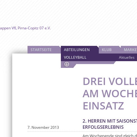
STARTSEITE
ABTEILUNGEN
KLUB
MARKE
VOLLEYBALL
Aktuelles
DREI VOLL
AM WOCHE
EINSATZ
2. HERREN MIT SAISONS
ERFOLGSERLEBNIS
7. November 2013
Am Wochenende sind gleich d