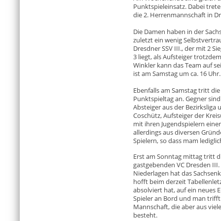
Punktspieleinsatz. Dabei tret
die 2. Herrenmannschaft in D
Die Damen haben in der Sach
zuletzt ein wenig Selbstvertr
Dresdner SSV III., der mit 2 S
3 liegt, als Aufsteiger trotzde
Winkler kann das Team auf sei
ist am Samstag um ca. 16 Uhr.
Ebenfalls am Samstag tritt di
Punktspieltag an. Gegner sind
Absteiger aus der Bezirkslig
Coschütz, Aufsteiger der Krei
mit ihren Jugendspielern eine
allerdings aus diversen Gründe
Spielern, so dass mam lediglic
Erst am Sonntag mittag tritt 
gastgebenden VC Dresden III. 
Niederlagen hat das Sachsenk
hofft beim derzeit Tabellenletz
absolviert hat, auf ein neues E
Spieler an Bord und man triff
Mannschaft, die aber aus viel
besteht.