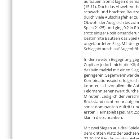
aufbauen. Somit lagen diesma
(15:11). Doch das Abwehrverh
schwach und brachten Bautzen 
durch viele Aufschlagfehler zu
Obwohl der Ausgleich bis zum 2
Spiel (21:25) und ging 0:2 in 
trotz einiger Positionsände
bestimmte Bautzen das Spiel 
ungefährdeten Sieg. Mit der g
Schlagabtausch auf Augenhöh
In der zweiten Begegnung geg
Copitzer jedoch nicht die Kö
das Minimalziel mit einen Sie
geringeren Gegenwehr war der
Kombinationsspiel erfolgreiche
konnten sich vor allem die Au
Feldmann sehenswert durchset
Minuten. Lediglich der verschl
Rückstand nicht mehr aufgeho
sonst dominanten Auftritt un
ersten Heimspieltages. Mit 25
klar in die Schranken.
Mit zwei Siegen aus drei Spiele
dem dritten Platz der Sachsen
22.10.2016 im Auswärtsspiel g