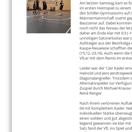
Am letzten Samstag kam es für 
im ersten Heimspiel zu einem 
des Schiller-Gymnasiums auf d
Männermannschaft zuerst geg
Bautzener auf. Dabei konnten
noch nicht das Niveau der let
daher am Ende klar mit 0:3 (-1
unnötigen Satzverlustes war d
Aufsteiger aus der Bezirkslig
Kaupa-Neuwiese schafften die 
(15,12,-23,16). Auch wenn die
VfLer mit dem Remis im ersten
Leider war der 12er Kader erne
Heinold und Jens Jendrzejewsk
Diagonalangreifer. Trotzdem s
Alternativspieler zur Verfügun
Zuspiel durch Michael Krause 
René Renger.
Nach ihrem verlorenen Auftak
04 mit komplettem Kader. Neb
individuellen Stärke überzeug
einen soliden und gut abgest
liegend gewannen sie klar mit 
Satz fand der VfL ins Spiel u