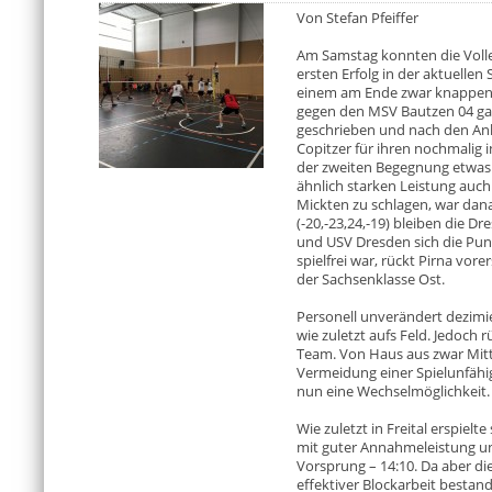
Von Stefan Pfeiffer
Am Samstag konnten die Volley
ersten Erfolg in der aktuelle
einem am Ende zwar knappen a
gegen den MSV Bautzen 04 gab
geschrieben und nach den Anl
Copitzer für ihren nochmalig i
der zweiten Begegnung etwas 
ähnlich starken Leistung auc
Mickten zu schlagen, war dana
(-20,-23,24,-19) bleiben die D
und USV Dresden sich die Pun
spielfrei war, rückt Pirna vor
der Sachsenklasse Ost.
Personell unverändert dezimie
wie zuletzt aufs Feld. Jedoch 
Team. Von Haus aus zwar Mitt
Vermeidung einer Spielunfähi
nun eine Wechselmöglichkeit.
Wie zuletzt in Freital erspielt
mit guter Annahmeleistung un
Vorsprung – 14:10. Da aber di
effektiver Blockarbeit bestand