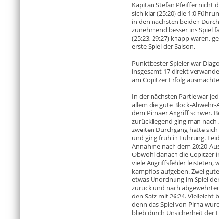
Kapitän Stefan Pfeiffer nicht
sich klar (25:20) die 1:0 Führ
in den nächsten beiden Durc
zunehmend besser ins Spiel f
(25:23, 29:27) knapp waren, g
erste Spiel der Saison.
Punktbester Spieler war Diago
insgesamt 17 direkt verwandel
am Copitzer Erfolg ausmachte
In der nächsten Partie war je
allem die gute Block-Abwehr
dem Pirnaer Angriff schwer. B
zurückliegend ging man nach 
zweiten Durchgang hatte sich d
und ging früh in Führung. Lei
Annahme nach dem 20:20-Ausgl
Obwohl danach die Copitzer i
viele Angriffsfehler leisteten
kampflos aufgeben. Zwei gute
etwas Unordnung im Spiel de
zurück und nach abgewehrtem 
den Satz mit 26:24. Vielleicht
denn das Spiel von Pirna wu
blieb durch Unsicherheit der E