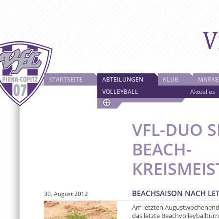
STARTSEITE
ABTEILUNGEN
KLUB
MARKE
VOLLEYBALL
Aktuelles
VFL-DUO S
BEACH-
KREISMEI
BEACHSAISON NACH LET
30. August 2012
Am letzten Augustwochenende
das letzte Beachvolleyballtur