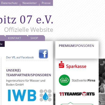
Datenschutz
Newsletter
Presse
KONTAKT
SHOP
iv
PREMIUM
SPONSOREN
Der VfL auf Facebook
UNSER(E)
TEAMPARTNER/SPONSOREN
Ingenieurbüro für Wasser und
Boden GmbH