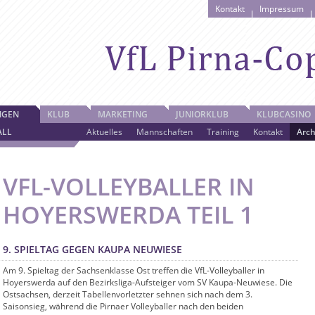
Kontakt
Impressum
NGEN
KLUB
MARKETING
JUNIORKLUB
KLUBCASINO
ALL
Aktuelles
Mannschaften
Training
Kontakt
Arch
VFL-VOLLEYBALLER IN
HOYERSWERDA TEIL 1
9. SPIELTAG GEGEN KAUPA NEUWIESE
Am 9. Spieltag der Sachsenklasse Ost treffen die VfL-Volleyballer in
Hoyerswerda auf den Bezirksliga-Aufsteiger vom SV Kaupa-Neuwiese. Die
Ostsachsen, derzeit Tabellenvorletzter sehnen sich nach dem 3.
Saisonsieg, während die Pirnaer Volleyballer nach den beiden