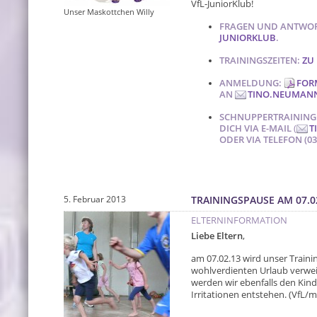
VfL-JuniorKlub!
Unser Maskottchen Willy
FRAGEN UND ANTWO
JUNIORKLUB
.
TRAININGSZEITEN:
ZU 
ANMELDUNG:
FOR
AN
TINO.NEUMAN
SCHNUPPERTRAINING:
DICH VIA E-MAIL
(
T
ODER VIA TELEFON (035
5. Februar 2013
TRAININGSPAUSE AM 07.0
ELTERNINFORMATION
Liebe Eltern
,
am 07.02.13 wird unser Trainin
wohlverdienten Urlaub verwei
werden wir ebenfalls den Kin
Irritationen entstehen. (VfL/