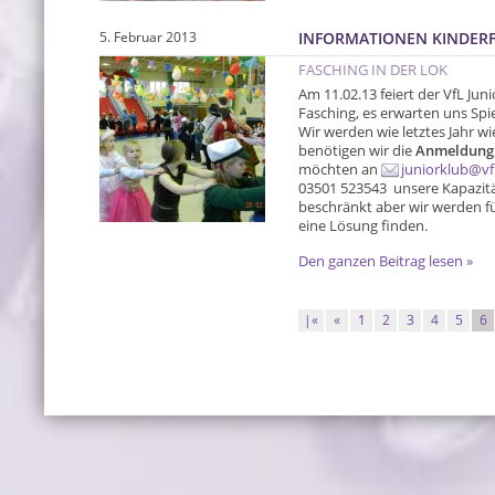
5. Februar 2013
INFORMATIONEN KINDER
FASCHING IN DER LOK
Am 11.02.13 feiert der VfL Ju
Fasching, es erwarten uns Spi
Wir werden wie letztes Jahr wi
benötigen wir die
Anmeldung
möchten an
juniorklub@vfl
03501 523543 unsere Kapazitä
beschränkt aber wir werden f
eine Lösung finden.
Den ganzen Beitrag lesen »
|«
«
1
2
3
4
5
6