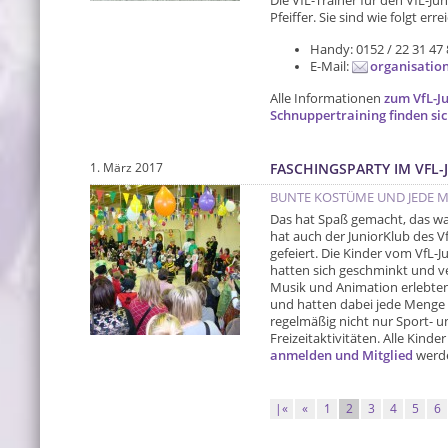
Die VfL-Trainer für den VfL-J
Pfeiffer. Sie sind wie folgt erre
Handy: 0152 / 22 31 47 
E-Mail:
organisation
Alle Informationen
zum VfL-J
Schnuppertraining finden sic
1. März 2017
FASCHINGSPARTY IM VFL
BUNTE KOSTÜME UND JEDE M
Das hat Spaß gemacht, das war
hat auch der JuniorKlub des V
gefeiert. Die Kinder vom VfL-
hatten sich geschminkt und ve
Musik und Animation erlebten 
und hatten dabei jede Menge S
regelmäßig nicht nur Sport-
Freizeitaktivitäten. Alle Kin
anmelden und Mitglied
werde
|«
«
1
2
3
4
5
6