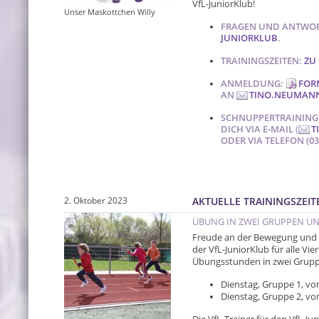
VfL-JuniorKlub!
Unser Maskottchen Willy
FRAGEN UND ANTWO
JUNIORKLUB
.
TRAININGSZEITEN:
ZU 
ANMELDUNG:
FOR
AN
TINO.NEUMAN
SCHNUPPERTRAINING:
DICH VIA E-MAIL
(
T
ODER VIA TELEFON (035
2. Oktober 2023
AKTUELLE TRAININGSZEIT
ÜBUNG IN ZWEI GRUPPEN UN
Freude an der Bewegung und a
der VfL-JuniorKlub für alle Vi
Übungsstunden in zwei Gruppen
Dienstag, Gruppe 1, von
Dienstag, Gruppe 2, von