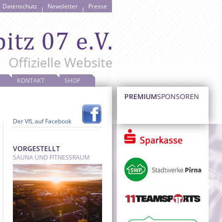
Datenschutz
Newsletter
Presse
KONTAKT
SHOP
PREMIUM
SPONSOREN
Der VfL auf Facebook
VORGESTELLT
SAUNA UND FITNESSRAUM