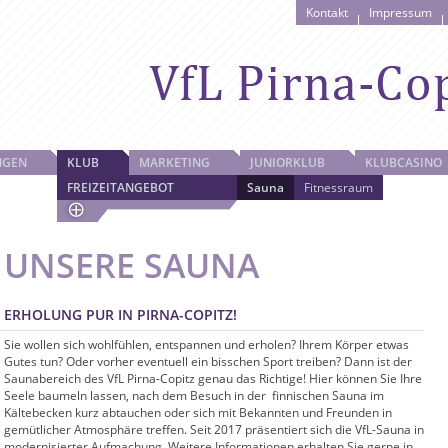
Kontakt
Impressum
NGEN
KLUB
MARKETING
JUNIORKLUB
KLUBCASINO
FREIZEITANGEBOT
Sauna
Fitnessraum
UNSERE SAUNA
ERHOLUNG PUR IN PIRNA-COPITZ!
Sie wollen sich wohlfühlen, entspannen und erholen? Ihrem Körper etwas
Gutes tun? Oder vorher eventuell ein bisschen Sport treiben? Dann ist der
Saunabereich des VfL Pirna-Copitz genau das Richtige! Hier können Sie Ihre
Seele baumeln lassen, nach dem Besuch in der ­ finnischen Sauna im
Kältebecken kurz abtauchen oder sich mit Bekannten und Freunden in
gemütlicher Atmosphäre treffen. Seit 2017 präsentiert sich die VfL-Sauna in
modernisierter Aufmachung. Weitere Informationen erhalten Sie gerne in